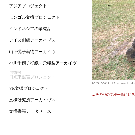
アジアプロジェクト
モンゴル文様プロジェクト
インドネシアの染織品
アイヌ刺繍アーカイブス
山下悦子着物アーカイヴ
小川千鶴子壁紙・染織裂アーカイヴ
［準備中］
日光東照宮プロジェクト
2023_50012_12_others_h_dou
VR文様プロジェクト
←その他の文様一覧に戻る
文様研究所アーカイヴス
文様書籍データベース