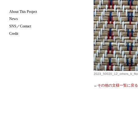
About This Project
News
SNS／Contact
Credit
2023_50020_12_others_b_flo
←その他の文様一覧に戻る