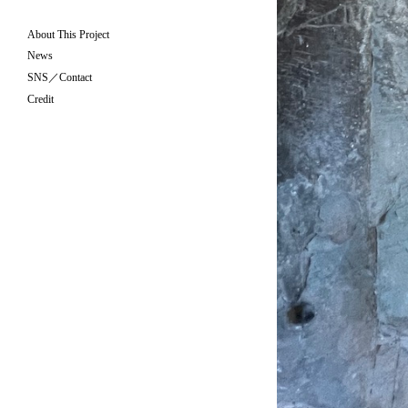
About This Project
News
SNS／Contact
Credit