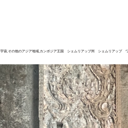
g-自然・宇宙,その他のアジア地域,カンボジア王国 シェムリアップ州 シェムリアップ ワ