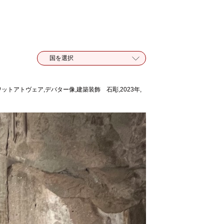
ットアトヴェア,デバター像,建築装飾 石彫,2023年,