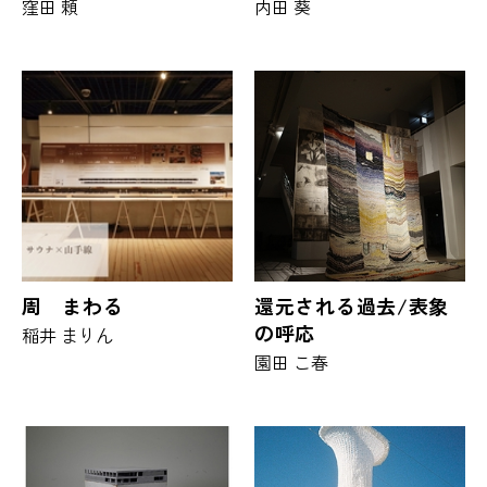
窪田 頼
内田 葵
周 まわる
還元される過去/表象
の呼応
稲井 まりん
園田 こ春