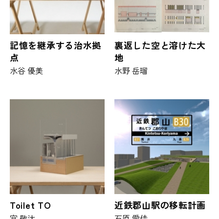
記憶を継承する治水拠
裏返した空と溶けた大
点
地
水谷 優美
水野 岳瑠
Toilet TO
近鉄郡山駅の移転計画
宮 敬汰
石原 愛佳