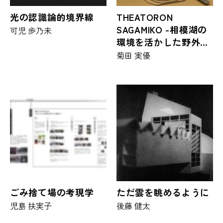
光の認識論的境界線
THEATORON
SAGAMIKO -相模湖の
可児 歩乃未
環境を活かした野外劇
場の提案-
菊田 実優
ごみ捨て場の考現学
ただ雲を眺めるように
児島 扶実子
後藤 健太