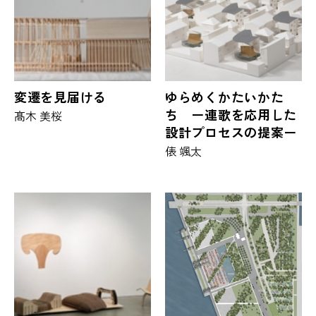
変遷を見届ける
ゆらめくかたいかた
ち ー連歌を応用した
髙木 美桜
設計プロセスの提案ー
俵 颯太