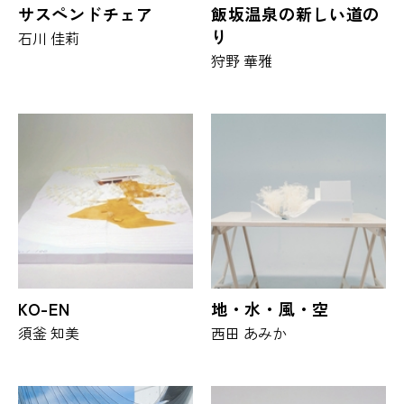
サスペンドチェア
飯坂温泉の新しい道の
り
石川 佳莉
狩野 華雅
KO-EN
地・水・風・空
須釜 知美
西田 あみか