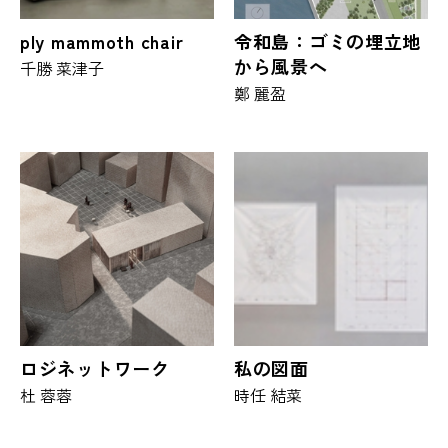
ply mammoth chair
令和島：ゴミの埋立地
から風景へ
千勝 菜津子
鄭 麗盈
ロジネットワーク
私の図面
杜 蓉蓉
時任 結菜