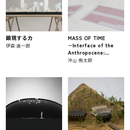
顕現する力
MASS OF TIME
−Interface of the
伊森 進一郎
Anthropocene:
100,000 Years−
沖山 侑太郎