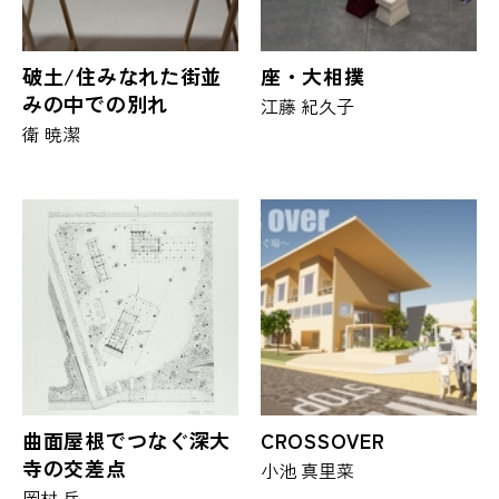
破土/住みなれた街並
座・大相撲
みの中での別れ
江藤 紀久子
衛 暁潔
曲面屋根でつなぐ深大
CROSSOVER
寺の交差点
小池 真里菜
岡村 岳