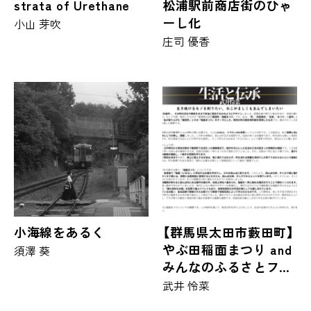
strata of Urethane
松浦駅前商店街のひゃ
ーし化
小山 芽吹
庄司 優香
小海線をあるく
【群馬県太田市藪田町】
やぶ田稲面まつり and
須澤 葵
みんなのふるさとフェ
スタ
武井 怜菜