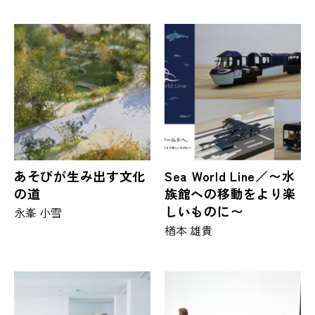
あそびが生み出す文化
Sea World Line／〜水
の道
族館への移動をより楽
しいものに〜
永峯 小雪
楢本 雄貴