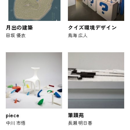
月出の建築
クイズ環境デザイン
田坂 優衣
鳥海 広人
piece
筆蹟苑
中川 市悟
長瀬 明日香