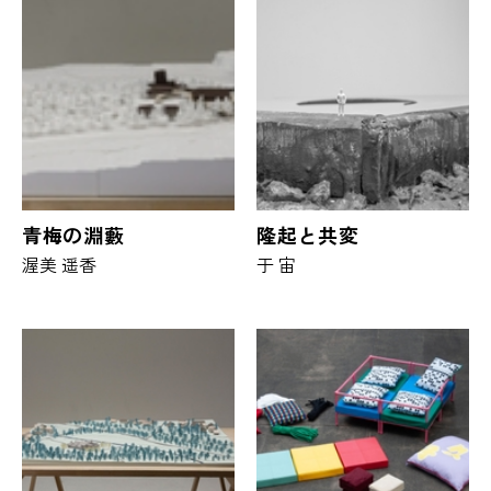
青梅の淵藪
隆起と共変
渥美 遥香
于 宙