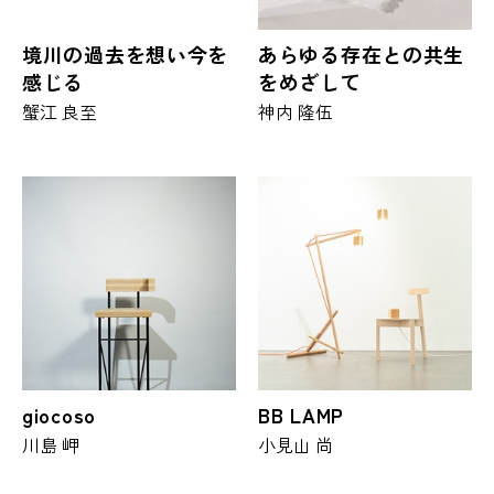
境川の過去を想い今を
あらゆる存在との共生
感じる
をめざして
蟹江 良至
神内 隆伍
giocoso
BB LAMP
川島 岬
小見山 尚