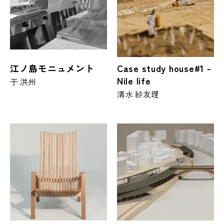
江ノ島モニュメント
Case study house#1 -
Nile life
于 洪州
清水 紗友理