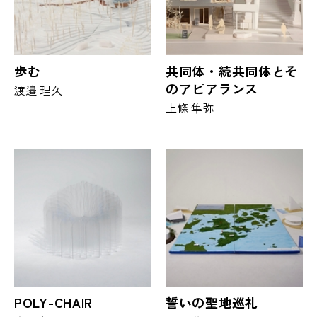
歩む
共同体・続共同体とそ
のアピアランス
渡邉 理久
上條 隼弥
POLY-CHAIR
誓いの聖地巡礼