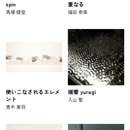
spin
重なる
馬場 健登
福田 奈菜
使いこなされるエレメ
揺響 yuragi
ント
入山 聖
青木 美羽