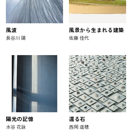
風波
風景から生まれる建築
長谷川 陽
佐藤 佳代
陽光の記憶
還る石
水谷 花詠
西岡 遥穂