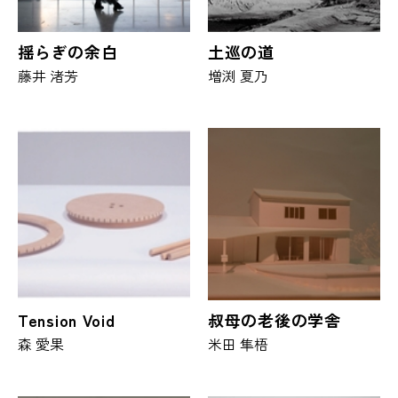
揺らぎの余白
土巡の道
藤井 渚芳
増渕 夏乃
Tension Void
叔母の老後の学舎
森 愛果
米田 隼梧