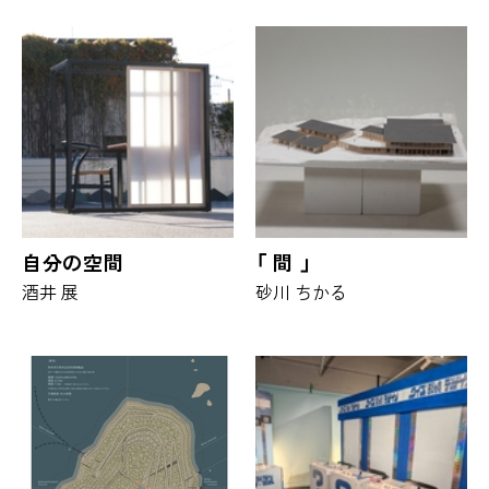
自分の空間
「 間 」
酒井 展
砂川 ちかる