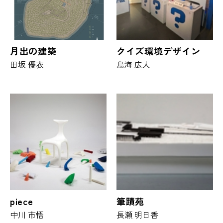
月出の建築
クイズ環境デザイン
田坂 優衣
鳥海 広人
piece
筆蹟苑
中川 市悟
長瀬 明日香