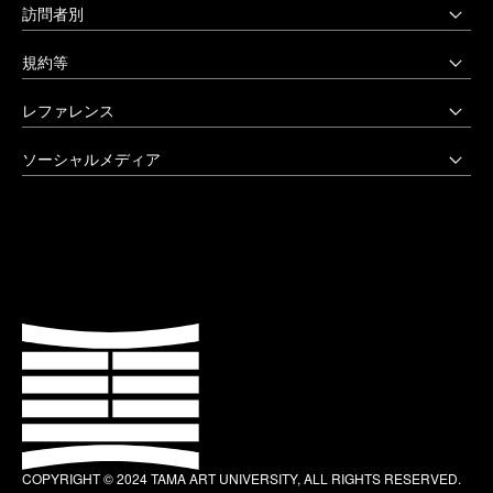
多摩美術大学図書館
訪問者別
〒158-8558 東京都世田谷区上野毛3-15-34
多摩美術大学美術館
受験生の方へ
03-3702-1141（代）
規約等
アートテーク
受験上の配慮をご希望の方へ
クリエイティブサポートセンター
八王子キャンパス
公益通報窓口
レファレンス
在学生の方へ
アートアーカイヴセンター
非常時の対応
企業の方へ
アートとデザインの人類学研究所
大学院・美術学部
創立90周年記念事業
ソーシャルメディア
激甚災害等の特別支援について
卒業生の方へ
生涯学習センター
〒192-0394 東京都八王子市鑓水2-1723
卒業制作優秀作品集
学生支援に関する方針
教職員の方へ
セミナーハウス
Instagram
042-676-8611（代）
クローズアップ
公式アカウントのご利用にあたって
公的研究費に係る取引事業者様へ
Up & Coming
X (Twitter)
ひとびと
ウェブアクセシビリティ方針
教職員の採用情報
社会人向け講座 TCL
Facebook
キャンパスと施設
よくあるご質問
プライバシーポリシー
多摩美術大学 TUB
YouTube
お知らせ
利用規約
多摩美術大学校友会
LINE
大学評価（認証評価）
教育情報の公表
COPYRIGHT © 2024 TAMA ART UNIVERSITY, ALL RIGHTS RESERVED.