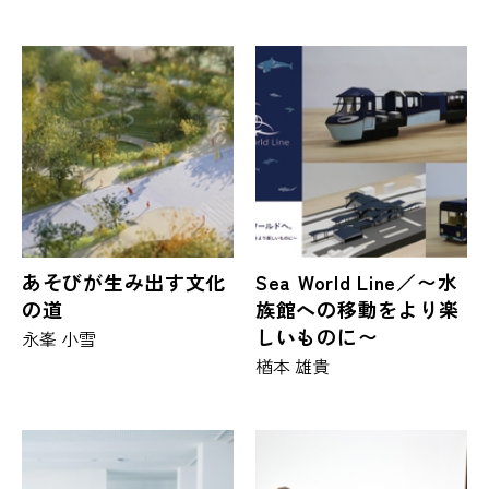
あそびが生み出す文化
Sea World Line／〜水
の道
族館への移動をより楽
しいものに〜
永峯 小雪
楢本 雄貴