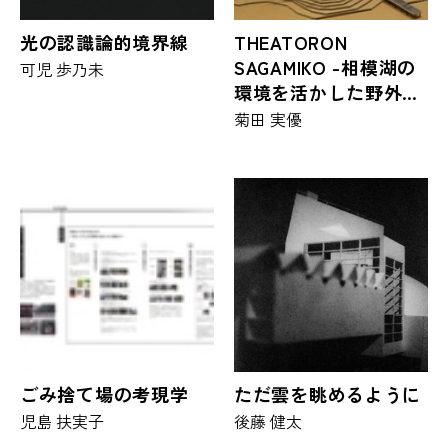
光の認識論的境界線
THEATORON
SAGAMIKO -相模湖の
可児 歩乃未
環境を活かした野外劇
場の提案-
菊田 実優
ごみ捨て場の考現学
ただ雲を眺めるように
児島 扶実子
後藤 健太