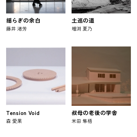
揺らぎの余白
土巡の道
藤井 渚芳
増渕 夏乃
Tension Void
叔母の老後の学舎
森 愛果
米田 隼梧