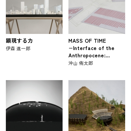
顕現する力
MASS OF TIME
−Interface of the
伊森 進一郎
Anthropocene:
100,000 Years−
沖山 侑太郎