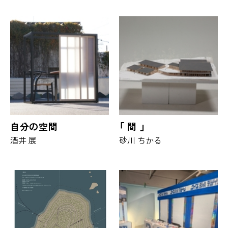
自分の空間
「 間 」
酒井 展
砂川 ちかる