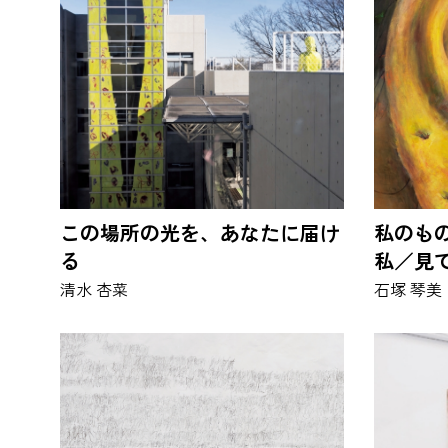
この場所の光を、あなたに届け
私のも
る
私／見
清水 杏菜
石塚 琴美