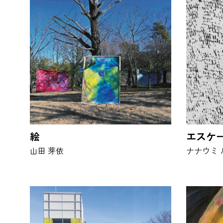
絵
エスケ
山田 芽依
ナナウミ 