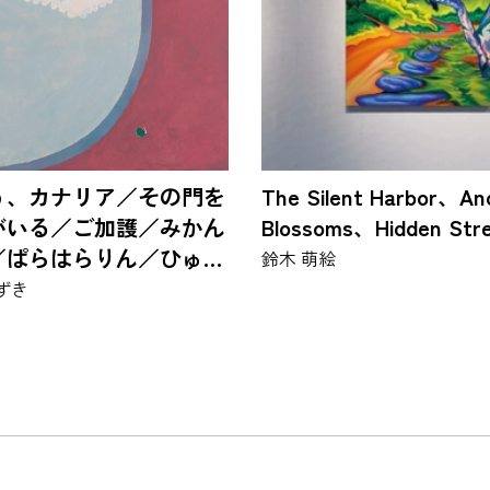
う、カナリア／その門を
The Silent Harbor、An
がいる／ご加護／みかん
Blossoms、Hidden Str
／ぱらはらりん／ひゅん
鈴木 萌絵
ん
ずき