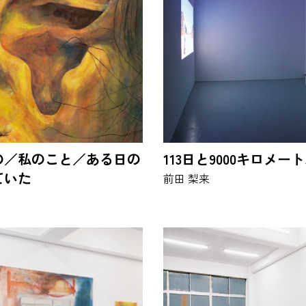
の／私のこと／ある日の
113日と9000キロメー
ていた
前田 梨来