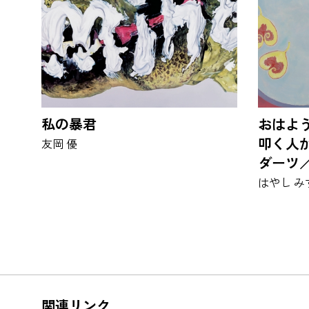
私の暴君
おはよ
叩く人
友岡 優
ダーツ
だらど
はやし み
関連リンク