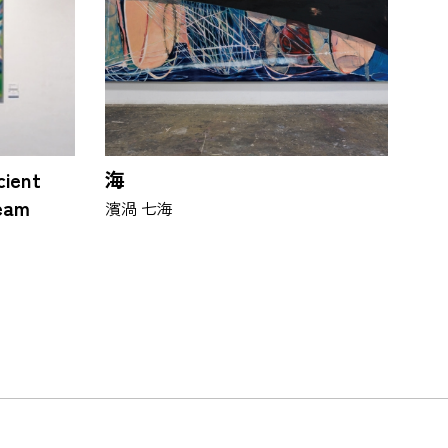
cient
海
eam
濱渦 七海