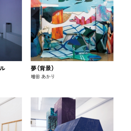
トル
夢（背景）
増田 あかり