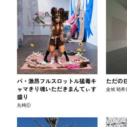
パ・激昂フルスロットル猛毒キ
ただの
ャマきり魂いただきまんてぃす
金城 結希
盛り
丸﨑Ⓒ