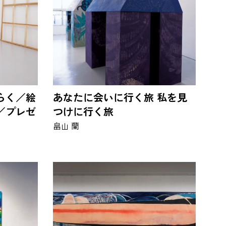
らく／絵
あなたに会いに行く旅 私を見
／プレゼ
つけに行く旅
畠山 蘭