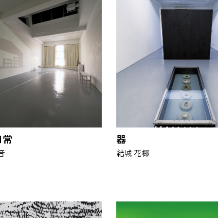
日常
器
音
結城 花椰