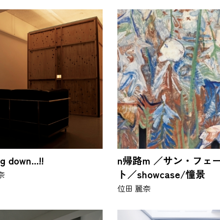
g down...!!
n帰路m ／サン・フェ
ト／showcase/憧景
奈
位田 麗奈