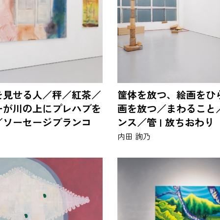
を見せる人／秤／紅茶／
筐体を放つ、絵画をひ
ーが川の上にプレハブを
画を放つ／まわること
／ソーセージブランコ
ンス／管 | 放ちおわり
内田 詢乃