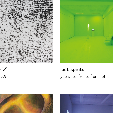
ープ
lost spirits
ルカ
yep sister［visitor］or another