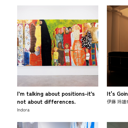
I’m talking about positions-it’s
It's Goin
not about differences.
伊藤 玲雄
Indora