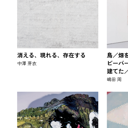
消える、現れる、存在する
鳥／畑
ビーバ
中澤 芽衣
建てた
嶋田 周