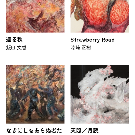
巡る秋
Strawberry Road
飯田 文香
漆崎 正樹
なきにしもあらぬ者た
天照／月読