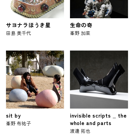
サヨナラほうき星
生命の奇
田島 美千代
峯野 加菜
sit by
invisible scripts _ the
whole and parts
峯野 布祐子
渡邊 拓也