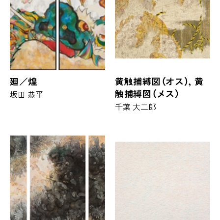
廻／煌
黄触捕縛図（オス）, 黄
触捕縛図（メス）
坂田 恭平
千葉 大二郎