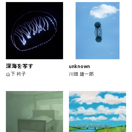
深海を写す
unknown
山下 衿子
川畑 雄一郎