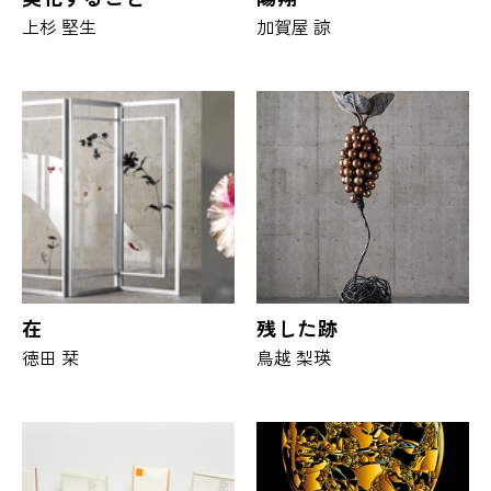
上杉 堅生
加賀屋 諒
在
残した跡
徳田 栞
鳥越 梨瑛