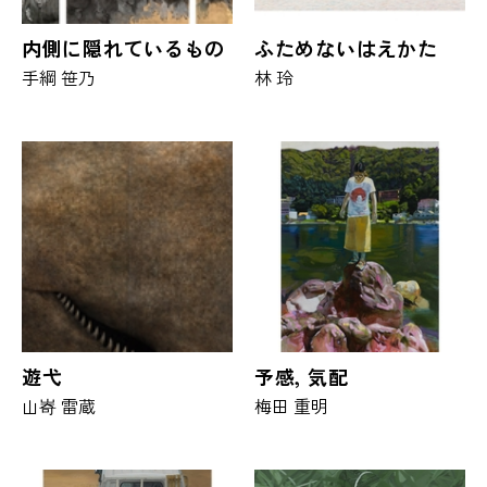
内側に隠れているもの
ふためないはえかた
手綱 笹乃
林 玲
遊弋
予感, 気配
山㟢 雷蔵
梅田 重明