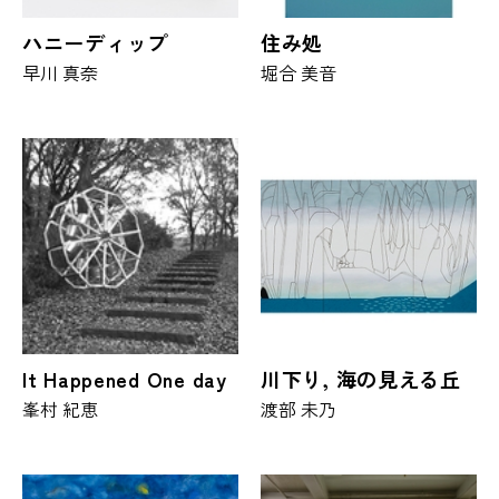
ハニーディップ
住み処
早川 真奈
堀合 美音
It Happened One day
川下り, 海の見える丘
峯村 紀恵
渡部 未乃