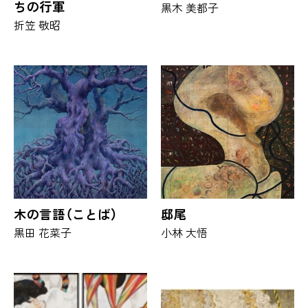
ちの行軍
黒木 美都子
折笠 敬昭
木の言語（ことば）
邸尾
黒田 花菜子
小林 大悟