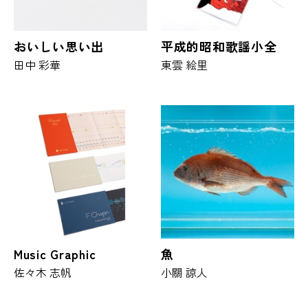
おいしい思い出
平成的昭和歌謡小全
田中 彩華
東雲 絵里
Music Graphic
魚
佐々木 志帆
小關 諒人