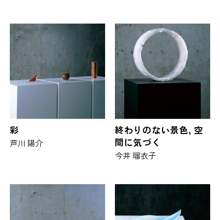
彩
終わりのない景色, 空
間に気づく
芦川 陽介
今井 瑠衣子