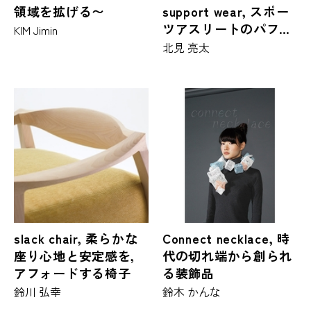
領域を拡げる〜
support wear, スポー
ツアスリートのパフォ
KIM Jimin
ーマンスを向上させる
北見 亮太
ウエアー
slack chair, 柔らかな
Connect necklace, 時
座り心地と安定感を,
代の切れ端から創られ
アフォードする椅子
る装飾品
鈴川 弘幸
鈴木 かんな