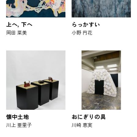
上へ, 下へ
らっかすい
岡田 菜美
小野 円花
懐中土地
おにぎりの具
川上 亜里子
川崎 恵実