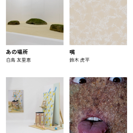
あの場所
嘴
白鳥 友里恵
鈴木 虎平