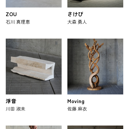
ZOU
さけび
石川 真理恵
大森 勇人
浮音
Moving
川田 淑未
佐藤 麻衣