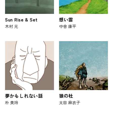
Sun Rise & Set
想い雲
木村 元
中舎 康平
夢かもしれない話
狼の杜
朴 美玲
太田 麻衣子