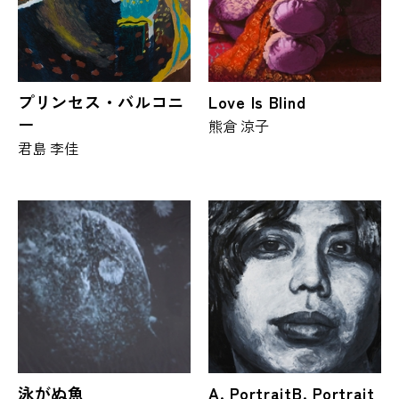
プリンセス・バルコニ
Love Is Blind
ー
熊倉 涼子
君島 李佳
泳がぬ魚
A. PortraitB. Portrait