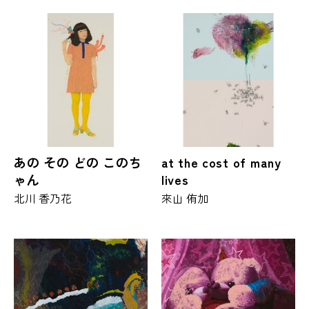
あの その どの このち
at the cost of many
ゃん
lives
北川 香乃花
來山 侑加