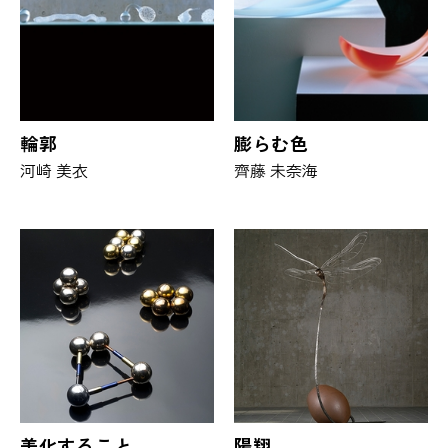
輪郭
膨らむ色
河崎 美衣
齊藤 未奈海
美化すること
陽翔