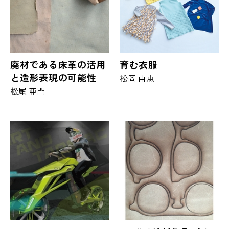
廃材である床革の活用
育む衣服
と造形表現の可能性
松岡 由恵
松尾 亜門