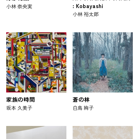
: Kobayashi
小林 奈央実
小林 裕太郎
家族の時間
蒼の林
坂本 久美子
白鳥 絢子