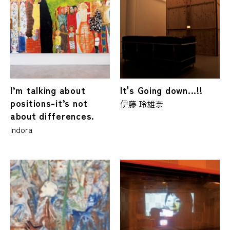
I’m talking about
It's Going down...!!
positions-it’s not
伊藤 玲雄奈
about differences.
Indora