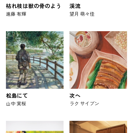
枯れ枝は獣の骨のよう
渓流
進藤 有輝
望月 萌々佳
松島にて
次へ
山中 実桜
ラク サイブン