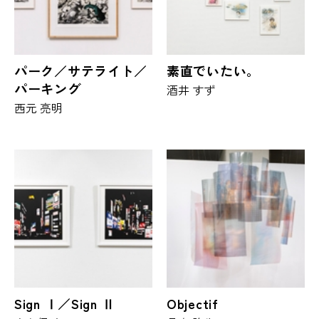
パーク／サテライト／
素直でいたい。
パーキング
酒井 すず
西元 亮明
Sign Ⅰ／Sign Ⅱ
Objectif