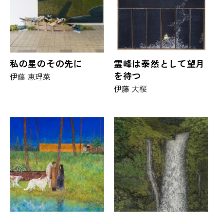
私の星のその先に
霊峰は泰然として望月
を待つ
伊藤 恵理菜
伊藤 大桜