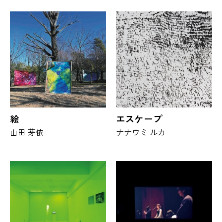
絵
エスケープ
山田 芽依
ナナウミ ルカ