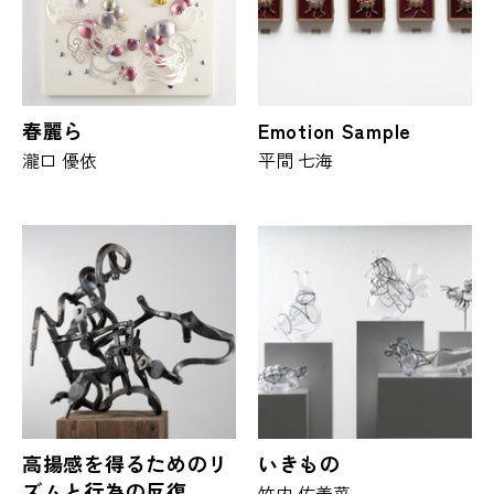
春麗ら
Emotion Sample
瀧口 優依
平間 七海
高揚感を得るためのリ
いきもの
ズムと行為の反復
竹内 佑美菜