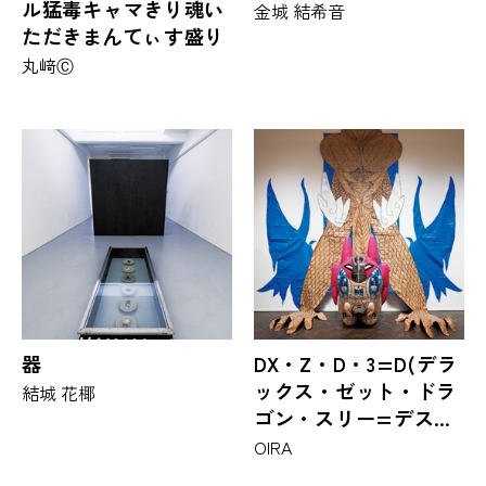
ル猛毒キャマきり魂い
金城 結希音
ただきまんてぃす盛り
丸﨑Ⓒ
器
DX・Z・D・3=D(デラ
ックス・ゼット・ドラ
結城 花椰
ゴン・スリー=デスト
ロイヤー)
OIRA