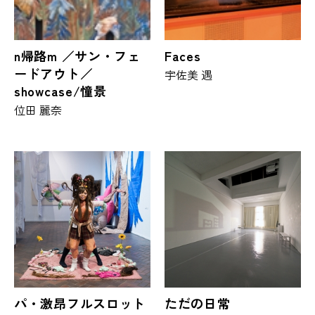
n帰路m ／サン・フェ
Faces
ードアウト／
宇佐美 遇
showcase/憧景
位田 麗奈
パ・激昂フルスロット
ただの日常