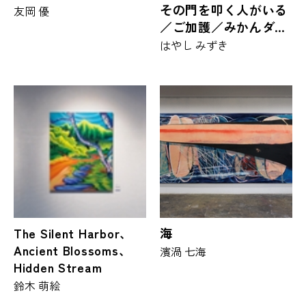
その門を叩く人がいる
友岡 優
／ご加護／みかんダー
ツ／ぱらはらりん／ひ
はやし みずき
ゅんだらどん
The Silent Harbor、
海
Ancient Blossoms、
濱渦 七海
Hidden Stream
鈴木 萌絵