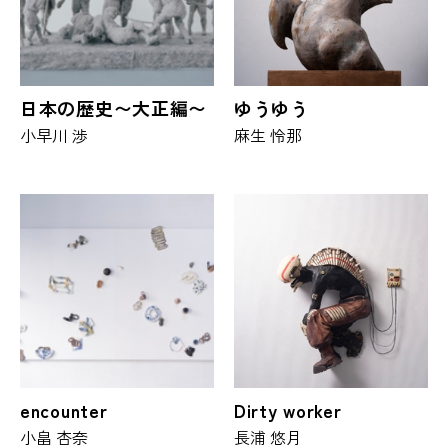
日本の歴史〜大正編〜
ゆうゆう
小早川 渉
麻生 怜那
encounter
Dirty worker
小畠 杏奈
長浦 悠月