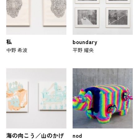
私
boundary
中野 希波
平野 耀央
海の向こう／山のかげ
nod