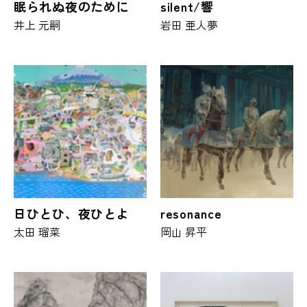
眠られぬ夜のために
silent/響
井上 元嗣
岩田 亜人夢
日ひとひ、夜ひとよ
resonance
太田 瑠菜
岡山 昇平