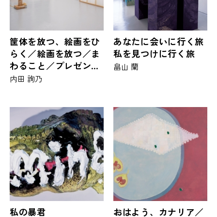
筐体を放つ、絵画をひ
あなたに会いに行く旅
らく／絵画を放つ／ま
私を見つけに行く旅
わること／プレゼンス
畠山 蘭
／管 | 放ちおわり
内田 詢乃
私の暴君
おはよう、カナリア／