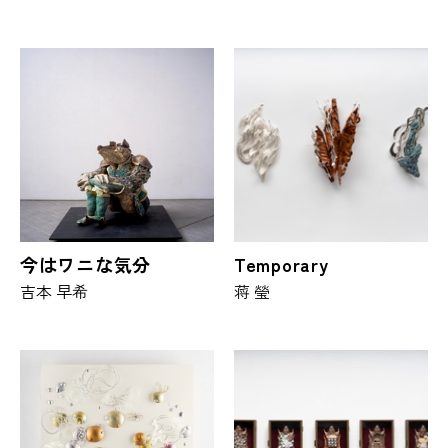
今はワニな気分
Temporary
吉本 早希
蒋 瑩