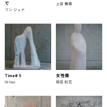
で
上田 舞尋
リン ジェナ
Time# 5
女性像
NI Hao
坂田 虹花