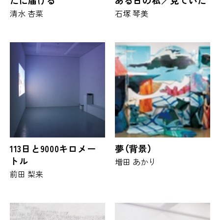
たに届ける
ある日の私／見ていた
清水 杏菜
石塚 琴美
113日と9000キロメー
夢（背景）
トル
増田 あかり
前田 梨来