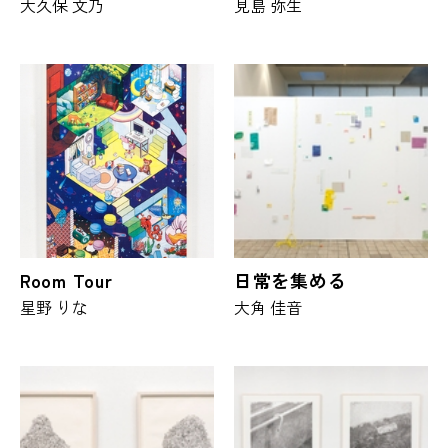
大久保 文乃
見島 弥生
Room Tour
日常を集める
星野 りな
大角 佳音