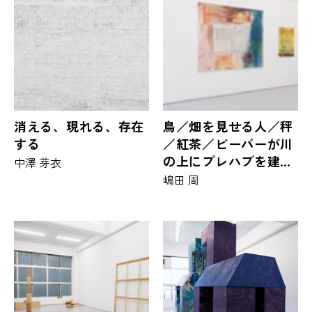
消える、現れる、存在
鳥／畑を見せる人／秤
する
／紅茶／ビーバーが川
の上にプレハブを建て
中澤 芽衣
た／ソーセージブラン
嶋田 周
コ