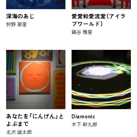
深海のあじ
愛愛和愛流堂（アイラ
ブワールド）
狩野 翠里
鏑谷 雅里
あなたを「にんげん」と
Diamonic
よぶまで
木下 幹九郎
北沢 誠太郎