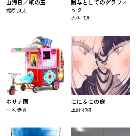
山海日／紙の玉
贈与としてのグラフィ
ック
梶原 良太
赤佐 氏利
ホサナ国
ににふにの庭
一色 歩真
上野 和海