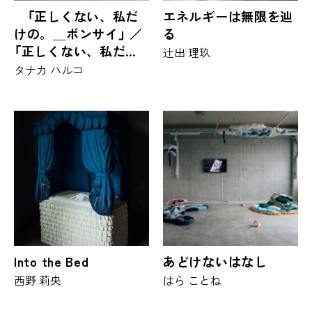
「正しくない、私だ
エネルギーは無限を辿
けの。＿ボンサイ」 ／
る
「正しくない、私だけ
辻出 理玖
の。＿ミタテ」 ／「正
タナカ ハルコ
しくない、私だけの。
＿シレツ」
Into the Bed
あどけないはなし
西野 莉央
はら ことね