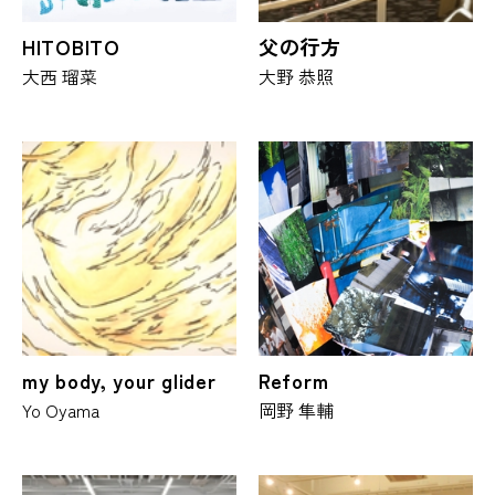
HITOBITO
父の行方
大西 瑠菜
大野 恭照
my body, your glider
Reform
Yo Oyama
岡野 隼輔