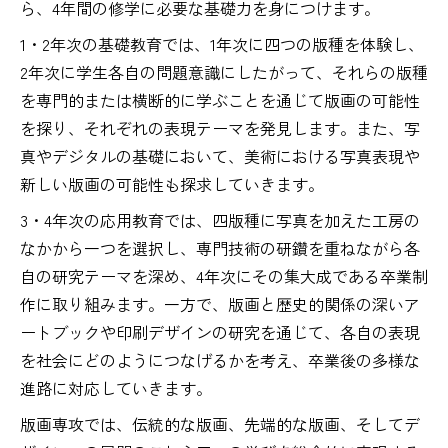
ら、4年間の修学に必要な基礎力を身につけます。
1・2年次の基礎教育では、1年次に四つの版種を体験し、
2年次に学生各自の問題意識にしたがって、それらの版種
を専門的または横断的に学ぶことを通じて版画の可能性
を探り、それぞれの表現テーマを発見します。また、写
真やデジタルの基礎において、美術における写真表現や
新しい版画の可能性も探求していきます。
3・4年次の応用教育では、四版種に写真を加えた工房の
なかから一つを選択し、専門技術の研鑽を重ねながら各
自の研究テーマを深め、4年次にその集大成である卒業制
作に取り組みます。一方で、版画と歴史的関係の深いア
ートブックや印刷デザインの研究を通じて、各自の表現
を社会にどのようにつなげるかを考え、卒業後の多様な
進路に対応していきます。
版画専攻では、伝統的な版画、先端的な版画、そしてデ