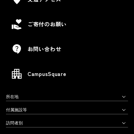
ご寄付のお願い
お問い合わせ
CampusSquare
所在地
上野毛キャンパス
付属施設等
本部・大学院・美術学部
多摩美術大学図書館
訪問者別
〒158-8558 東京都世田谷区上野毛3-15-34
多摩美術大学美術館