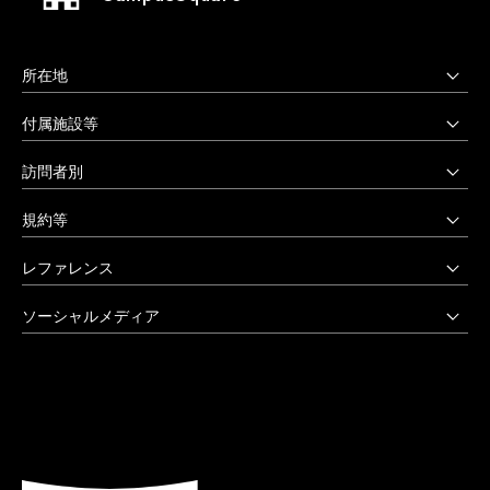
所在地
上野毛キャンパス
付属施設等
本部・大学院・美術学部
多摩美術大学図書館
訪問者別
〒158-8558 東京都世田谷区上野毛3-15-34
多摩美術大学美術館
受験生の方へ
03-3702-1141（代）
規約等
アートテーク
受験上の配慮をご希望の方へ
クリエイティブサポートセンター
八王子キャンパス
公益通報窓口
レファレンス
在学生の方へ
アートアーカイヴセンター
非常時の対応
企業の方へ
アートとデザインの人類学研究所
大学院・美術学部
創立90周年記念事業
ソーシャルメディア
激甚災害等の特別支援について
卒業生の方へ
生涯学習センター
〒192-0394 東京都八王子市鑓水2-1723
卒業制作優秀作品集
学生支援に関する方針
教職員の方へ
セミナーハウス
Instagram
042-676-8611（代）
クローズアップ
公式アカウントのご利用にあたって
公的研究費に係る取引事業者様へ
Up & Coming
X (Twitter)
ひとびと
ウェブアクセシビリティ方針
教職員の採用情報
社会人向け講座 TCL
Facebook
キャンパスと施設
よくあるご質問
プライバシーポリシー
多摩美術大学 TUB
YouTube
お知らせ
利用規約
多摩美術大学校友会
LINE
大学評価（認証評価）