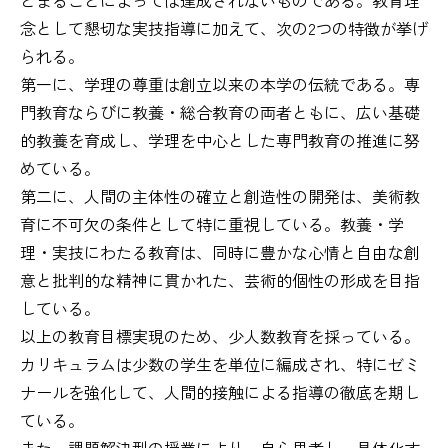
念として懇切な実技指導に加えて、次の2つの特徴が挙げ
られる。
第一に、学理の尊重は創立以来の本学の伝統である。専
門教育ならびに教養・総合教育の両者ともに、広い基礎
的教養を育成し、学理を中心とした専門教育の推進に努
めている。
第二に、人間の主体性の確立と創造性の開発は、美術教
育に不可欠の条件として特に重視している。教養・学
理・実技にわたる教育は、同時に豊かな心情と自由な創
意と批判的な精神に貫かれた、芸術的個性の形成を目指
している。
以上の教育目標実現のため、少人数教育を採っている。
カリキュラムは少数の学生を単位に編成され、特にゼミ
ナールを強化して、人間的接触による指導の徹底を期し
ている。
また、課題解決型の授業により、自ら思考し、具体化す