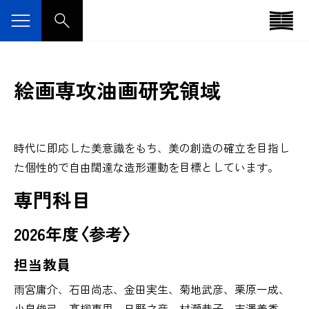
絵画専攻油画研究領域
時代に即応した美意識をもち、美の創造の確立を目指し
た個性的で自由闊達な造形運動を目標としています。
専門科目
2026年度〈参考〉
担当教員
雨宮庸介、石田尚志、金田実生、菊地武彦、栗原一成、
小泉俊己、髙柳恵里、日野之彦、村瀬恭子、吉澤美香、