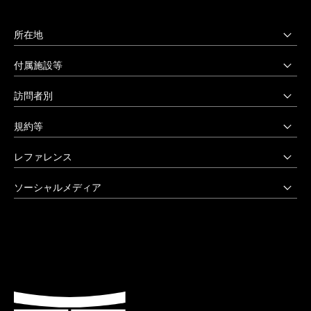
所在地
上野毛キャンパス
付属施設等
本部・大学院・美術学部
多摩美術大学図書館
訪問者別
〒158-8558 東京都世田谷区上野毛3-15-34
多摩美術大学美術館
受験生の方へ
03-3702-1141（代）
規約等
アートテーク
受験上の配慮をご希望の方へ
クリエイティブサポートセンター
八王子キャンパス
公益通報窓口
レファレンス
在学生の方へ
アートアーカイヴセンター
非常時の対応
企業の方へ
アートとデザインの人類学研究所
大学院・美術学部
創立90周年記念事業
ソーシャルメディア
激甚災害等の特別支援について
卒業生の方へ
生涯学習センター
〒192-0394 東京都八王子市鑓水2-1723
卒業制作優秀作品集
学生支援に関する方針
教職員の方へ
セミナーハウス
Instagram
042-676-8611（代）
クローズアップ
公式アカウントのご利用にあたって
公的研究費に係る取引事業者様へ
Up & Coming
X (Twitter)
ひとびと
ウェブアクセシビリティ方針
教職員の採用情報
社会人向け講座 TCL
Facebook
キャンパスと施設
よくあるご質問
プライバシーポリシー
多摩美術大学 TUB
YouTube
お知らせ
利用規約
多摩美術大学校友会
LINE
大学評価（認証評価）
教育情報の公表