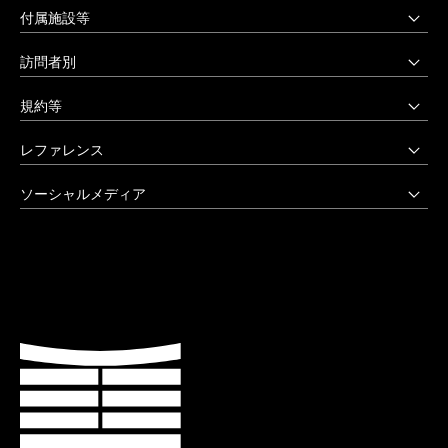
上野毛キャンパス
付属施設等
本部・大学院・美術学部
多摩美術大学図書館
訪問者別
〒158-8558 東京都世田谷区上野毛3-15-34
多摩美術大学美術館
受験生の方へ
03-3702-1141（代）
規約等
アートテーク
受験上の配慮をご希望の方へ
クリエイティブサポートセンター
八王子キャンパス
公益通報窓口
レファレンス
在学生の方へ
アートアーカイヴセンター
非常時の対応
企業の方へ
アートとデザインの人類学研究所
大学院・美術学部
創立90周年記念事業
ソーシャルメディア
激甚災害等の特別支援について
卒業生の方へ
生涯学習センター
〒192-0394 東京都八王子市鑓水2-1723
卒業制作優秀作品集
学生支援に関する方針
教職員の方へ
セミナーハウス
Instagram
042-676-8611（代）
クローズアップ
公式アカウントのご利用にあたって
公的研究費に係る取引事業者様へ
Up & Coming
X (Twitter)
ひとびと
ウェブアクセシビリティ方針
教職員の採用情報
社会人向け講座 TCL
Facebook
キャンパスと施設
よくあるご質問
プライバシーポリシー
多摩美術大学 TUB
YouTube
お知らせ
利用規約
多摩美術大学校友会
LINE
大学評価（認証評価）
教育情報の公表