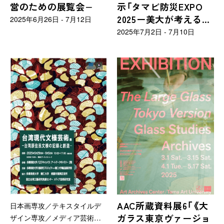
営のための展覧会−
示「タマビ防災EXPO
築・環境デザイン学科／演劇
2025ー美大が考える防
舞踊コース／劇場美術デザイ
2025年6月26日 - 7月12日
ンコース
災のカタチー」
2025年7月2日 - 7月10日
AAC所蔵資料展6「《大
日本画専攻／テキスタイルデ
ガラス東京ヴァージョ
ザイン専攻／メディア芸術コ