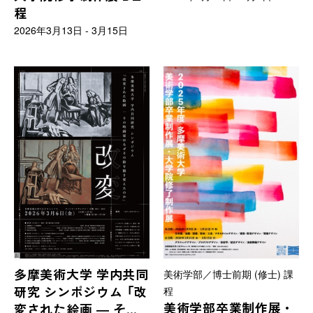
程
2026年3月13日 - 3月15日
多摩美術大学 学内共同
美術学部／博士前期 (修士) 課
研究 シンポジウム 「改
程
美術学部卒業制作展・
変された絵画 ― その