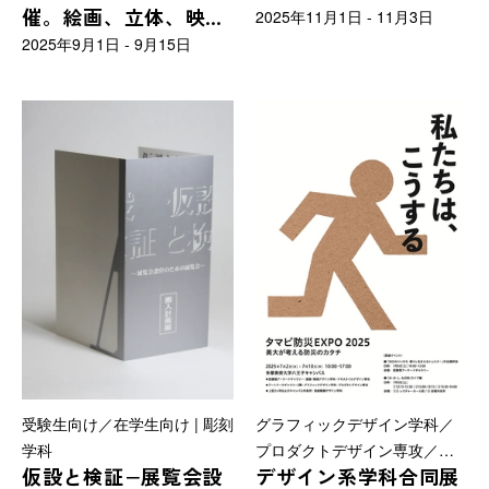
催。絵画、立体、映
2025年11月1日 - 11月3日
像、メディアアートか
2025年9月1日 - 9月15日
らデザインまで、若き
作家・アーティスト総
勢61名が出展
受験生向け／在学生向け | 彫刻
グラフィックデザイン学科／
学科
プロダクトデザイン専攻／テ
仮設と検証−展覧会設
デザイン系学科合同展
キスタイルデザイン専攻／建