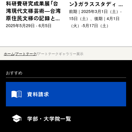
科研費研究成果展「台
ン》ガラススタディ ア
ース／リベラルアーツセンタ
湾現代文様芸術―台湾
ー
ーカイヴ展」
前期｜2025年3月1日（土）‐
原住民文様の記録と創
15日（土）、後期｜4月1日
造―」
2025年5月29日 - 6月5日
（火）‐5月17日（土）
ホーム
アートテーク
アートテークギャラリー展示
おすすめ
資料請求
学部・大学院一覧