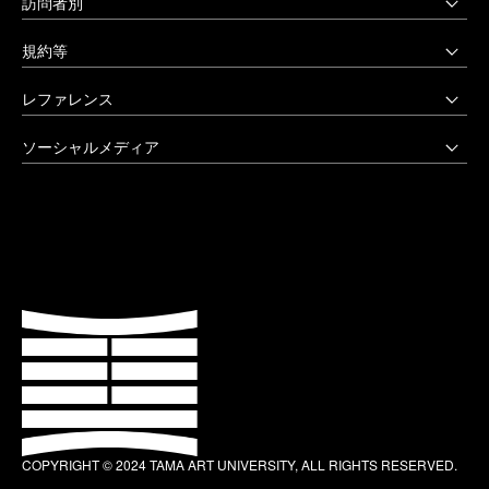
多摩美術大学図書館
訪問者別
〒158-8558 東京都世田谷区上野毛3-15-34
多摩美術大学美術館
受験生の方へ
03-3702-1141（代）
規約等
アートテーク
受験上の配慮をご希望の方へ
クリエイティブサポートセンター
八王子キャンパス
公益通報窓口
レファレンス
在学生の方へ
アートアーカイヴセンター
非常時の対応
企業の方へ
アートとデザインの人類学研究所
大学院・美術学部
創立90周年記念事業
ソーシャルメディア
激甚災害等の特別支援について
卒業生の方へ
生涯学習センター
〒192-0394 東京都八王子市鑓水2-1723
卒業制作優秀作品集
学生支援に関する方針
教職員の方へ
セミナーハウス
Instagram
042-676-8611（代）
クローズアップ
公式アカウントのご利用にあたって
公的研究費に係る取引事業者様へ
Up & Coming
X (Twitter)
ひとびと
ウェブアクセシビリティ方針
教職員の採用情報
社会人向け講座 TCL
Facebook
キャンパスと施設
よくあるご質問
プライバシーポリシー
多摩美術大学 TUB
YouTube
お知らせ
利用規約
多摩美術大学校友会
LINE
大学評価（認証評価）
教育情報の公表
COPYRIGHT © 2024 TAMA ART UNIVERSITY, ALL RIGHTS RESERVED.