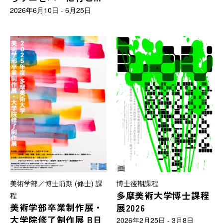
う」
2026年6月10日 - 6月25日
美術学部／博士前期 (修士) 課
博士後期課程
多摩美術大学博士課程
程
美術学部卒業制作展・
展2026
大学院修了制作展 B日
2026年2月25日 - 3月8日