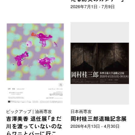
／演劇舞踊デザイン学科／リ
2026年7月1日 - 7月9日
ベラルアーツセンター
ピックアップ | 油画専攻
日本画専攻
吉澤美香 退任展「まだ
岡村桂三郎退職記念展
川を渡っていないのな
2026年4月13日 - 4月30日
らワニとバーに行こ