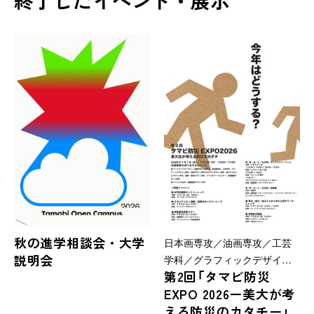
終了したイベント・展示
秋の進学相談会・大学
日本画専攻／油画専攻／工芸
説明会
学科／グラフィックデザイン
第2回「タマビ防災
学科／プロダクトデザイン専
EXPO 2026ー美大が考
攻／テキスタイルデザイン専
える防災のカタチー」
攻／建築・環境デザイン学科