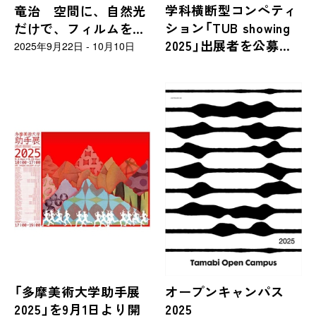
学科横断型コンペティ
竜治 空間に、自然光
ション「TUB showing
だけで、フィルムを置
2025」出展者を公募し
く」
2025年9月22日 - 10月10日
ます！
「多摩美術大学助手展
オープンキャンパス
2025」を9月1日より開
2025