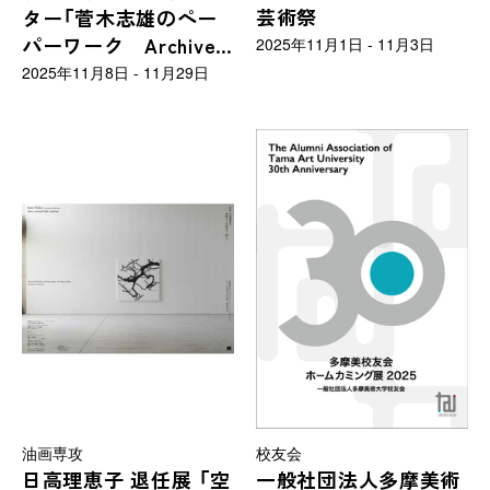
芸術祭
ター「菅木志雄のペー
の方向け
パーワーク Archives
2025年11月1日 - 11月3日
＆Recent Works」
2025年11月8日 - 11月29日
油画専攻
校友会
日高理恵子 退任展 「空
一般社団法人多摩美術