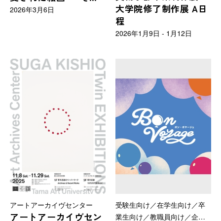
大学院修了制作展 A日
時画家はなぜその絵を
2026年3月6日
程
描き変えたのか」
2026年1月9日 - 1月12日
アートアーカイヴセンター
受験生向け／在学生向け／卒
アートアーカイヴセン
業生向け／教職員向け／企業