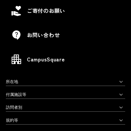
ご寄付のお願い
お問い合わせ
CampusSquare
所在地
上野毛キャンパス
付属施設等
本部・大学院・美術学部
多摩美術大学図書館
訪問者別
〒158-8558 東京都世田谷区上野毛3-15-34
多摩美術大学美術館
受験生の方へ
03-3702-1141（代）
規約等
アートテーク
受験上の配慮をご希望の方へ
クリエイティブサポートセンター