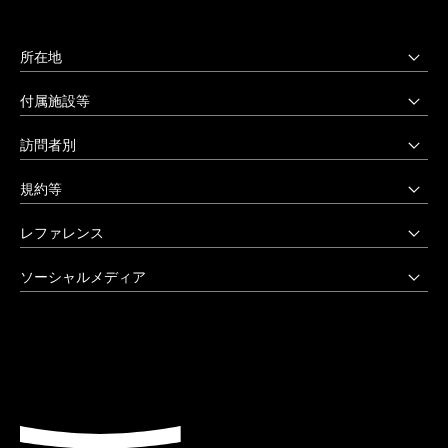
所在地
上野毛キャンパス
付属施設等
本部・大学院・美術学部
多摩美術大学図書館
訪問者別
〒158-8558 東京都世田谷区上野毛3-15-34
多摩美術大学美術館
受験生の方へ
03-3702-1141（代）
規約等
アートテーク
受験上の配慮をご希望の方へ
クリエイティブサポートセンター
八王子キャンパス
公益通報窓口
レファレンス
在学生の方へ
アートアーカイヴセンター
非常時の対応
企業の方へ
アートとデザインの人類学研究所
大学院・美術学部
創立90周年記念事業
ソーシャルメディア
激甚災害等の特別支援について
卒業生の方へ
生涯学習センター
〒192-0394 東京都八王子市鑓水2-1723
卒業制作優秀作品集
学生支援に関する方針
教職員の方へ
セミナーハウス
Instagram
042-676-8611（代）
クローズアップ
公式アカウントのご利用にあたって
公的研究費に係る取引事業者様へ
Up & Coming
X (Twitter)
ひとびと
ウェブアクセシビリティ方針
教職員の採用情報
社会人向け講座 TCL
Facebook
キャンパスと施設
よくあるご質問
プライバシーポリシー
多摩美術大学 TUB
YouTube
お知らせ
利用規約
多摩美術大学校友会
LINE
大学評価（認証評価）
教育情報の公表