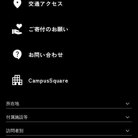
交通アクセス
ご寄付のお願い
お問い合わせ
CampusSquare
所在地
上野毛キャンパス
付属施設等
本部・大学院・美術学部
多摩美術大学図書館
訪問者別
〒158-8558 東京都世田谷区上野毛3-15-34
多摩美術大学美術館