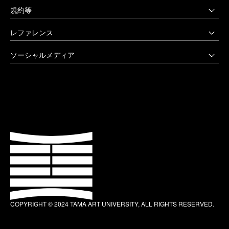
受験生の方へ
03-3702-1141（代）
規約等
アートテーク
受験上の配慮をご希望の方へ
クリエイティブサポートセンター
八王子キャンパス
公益通報窓口
レファレンス
在学生の方へ
アートアーカイヴセンター
非常時の対応
企業の方へ
アートとデザインの人類学研究所
大学院・美術学部
創立90周年記念事業
ソーシャルメディア
激甚災害等の特別支援について
卒業生の方へ
生涯学習センター
〒192-0394 東京都八王子市鑓水2-1723
卒業制作優秀作品集
学生支援に関する方針
教職員の方へ
セミナーハウス
Instagram
042-676-8611（代）
クローズアップ
公式アカウントのご利用にあたって
公的研究費に係る取引事業者様へ
Up & Coming
X (Twitter)
ひとびと
ウェブアクセシビリティ方針
教職員の採用情報
社会人向け講座 TCL
Facebook
キャンパスと施設
よくあるご質問
プライバシーポリシー
多摩美術大学 TUB
YouTube
お知らせ
利用規約
多摩美術大学校友会
LINE
大学評価（認証評価）
教育情報の公表
COPYRIGHT © 2024 TAMA ART UNIVERSITY, ALL RIGHTS RESERVED.