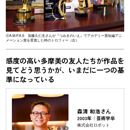
ⓒA.M.P.A.S 加藤久仁生さんが『つみきのいえ』でアカデミー賞短編アニ
メーション賞を受賞した時のトロフィー（左）
感度の高い多摩美の友人たちが作品を
見てどう思うかが、
いまだに一つの基
準になっている
森清 和浩さん
2003年｜芸術学卒
株式会社ロボット