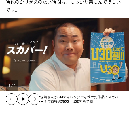
時代のかけがえのない時間も、しっかり楽しんでほしい
です。
1
/
3
森清さんがCMディレクターを務めた作品：スカパ
ー！プロ野球2023「U30初めて割」