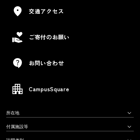
交通アクセス
ご寄付のお願い
お問い合わせ
CampusSquare
所在地
上野毛キャンパス
付属施設等
本部・大学院・美術学部
多摩美術大学図書館
訪問者別