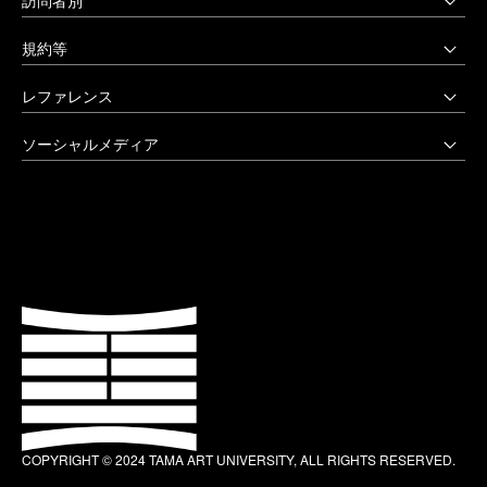
〒158-8558 東京都世田谷区上野毛3-15-34
多摩美術大学美術館
受験生の方へ
03-3702-1141（代）
規約等
アートテーク
受験上の配慮をご希望の方へ
クリエイティブサポートセンター
八王子キャンパス
公益通報窓口
レファレンス
在学生の方へ
アートアーカイヴセンター
非常時の対応
企業の方へ
アートとデザインの人類学研究所
大学院・美術学部
創立90周年記念事業
ソーシャルメディア
激甚災害等の特別支援について
卒業生の方へ
生涯学習センター
〒192-0394 東京都八王子市鑓水2-1723
卒業制作優秀作品集
学生支援に関する方針
教職員の方へ
セミナーハウス
Instagram
042-676-8611（代）
クローズアップ
公式アカウントのご利用にあたって
公的研究費に係る取引事業者様へ
Up & Coming
X (Twitter)
ひとびと
ウェブアクセシビリティ方針
教職員の採用情報
社会人向け講座 TCL
Facebook
キャンパスと施設
よくあるご質問
プライバシーポリシー
多摩美術大学 TUB
YouTube
お知らせ
利用規約
多摩美術大学校友会
LINE
大学評価（認証評価）
教育情報の公表
COPYRIGHT © 2024 TAMA ART UNIVERSITY, ALL RIGHTS RESERVED.