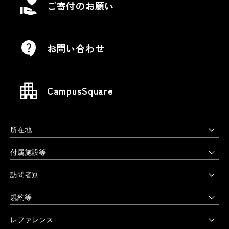
ご寄付のお願い
お問い合わせ
CampusSquare
所在地
上野毛キャンパス
付属施設等
本部・大学院・美術学部
多摩美術大学図書館
訪問者別
〒158-8558 東京都世田谷区上野毛3-15-34
多摩美術大学美術館
受験生の方へ
03-3702-1141（代）
規約等
アートテーク
受験上の配慮をご希望の方へ
クリエイティブサポートセンター
八王子キャンパス
公益通報窓口
レファレンス
在学生の方へ
アートアーカイヴセンター