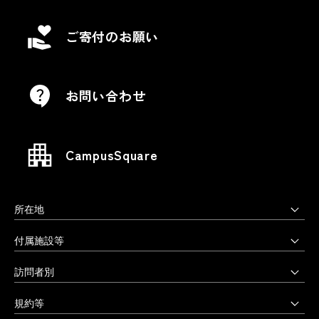
ご寄付のお願い
お問い合わせ
CampusSquare
所在地
上野毛キャンパス
付属施設等
本部・大学院・美術学部
多摩美術大学図書館
訪問者別
〒158-8558 東京都世田谷区上野毛3-15-34
多摩美術大学美術館
受験生の方へ
03-3702-1141（代）
規約等
アートテーク
受験上の配慮をご希望の方へ