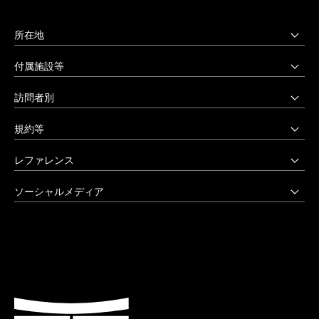
所在地
上野毛キャンパス
付属施設等
本部・大学院・美術学部
多摩美術大学図書館
訪問者別
〒158-8558 東京都世田谷区上野毛3-15-34
多摩美術大学美術館
受験生の方へ
03-3702-1141（代）
規約等
アートテーク
受験上の配慮をご希望の方へ
クリエイティブサポートセンター
八王子キャンパス
公益通報窓口
レファレンス
在学生の方へ
アートアーカイヴセンター
非常時の対応
企業の方へ
アートとデザインの人類学研究所
大学院・美術学部
創立90周年記念事業
ソーシャルメディア
激甚災害等の特別支援について
卒業生の方へ
生涯学習センター
〒192-0394 東京都八王子市鑓水2-1723
卒業制作優秀作品集
学生支援に関する方針
教職員の方へ
セミナーハウス
Instagram
042-676-8611（代）
クローズアップ
公式アカウントのご利用にあたって
公的研究費に係る取引事業者様へ
Up & Coming
X (Twitter)
ひとびと
ウェブアクセシビリティ方針
教職員の採用情報
社会人向け講座 TCL
Facebook
キャンパスと施設
よくあるご質問
プライバシーポリシー
多摩美術大学 TUB
YouTube
お知らせ
利用規約
多摩美術大学校友会
LINE
大学評価（認証評価）
教育情報の公表