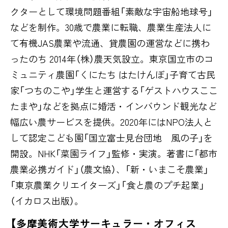
クターとして環境問題番組「素敵な宇宙船地球号」
などを制作。30歳で農業に転職、農業生産法人に
て有機JAS農業や流通、貸農園の運営などに携わ
ったのち 2014年（株）農天気設立。東京国立市のコ
ミュニティ農園「くにたち はたけんぼ」子育て古民
家「つちのこや」学生と運営する「ゲストハウスここ
たまや」などを拠点に婚活・インバウンド観光など
幅広い農サービスを提供。2020年にはNPO法人と
して認定こども園「国立富士見台団地 風の子」を
開設。NHK「菜園ライフ」監修・実演。著書に「都市
農業必携ガイド」（農文協）、「新・いまこそ農業」
「東京農業クリエイターズ」「食と農のプチ起業」
（イカロス出版）。
【多摩美術大学サーキュラー・オフィス