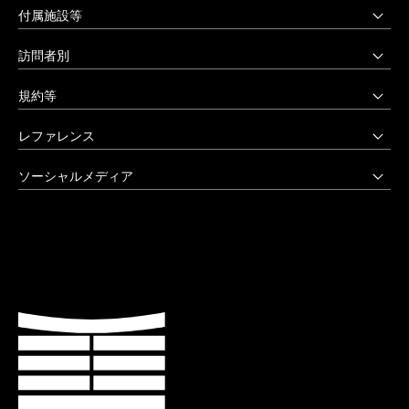
上野毛キャンパス
付属施設等
本部・大学院・美術学部
多摩美術大学図書館
訪問者別
〒158-8558 東京都世田谷区上野毛3-15-34
多摩美術大学美術館
受験生の方へ
03-3702-1141（代）
規約等
アートテーク
受験上の配慮をご希望の方へ
クリエイティブサポートセンター
八王子キャンパス
公益通報窓口
レファレンス
在学生の方へ
アートアーカイヴセンター
非常時の対応
企業の方へ
アートとデザインの人類学研究所
大学院・美術学部
創立90周年記念事業
ソーシャルメディア
激甚災害等の特別支援について
卒業生の方へ
生涯学習センター
〒192-0394 東京都八王子市鑓水2-1723
卒業制作優秀作品集
学生支援に関する方針
教職員の方へ
セミナーハウス
Instagram
042-676-8611（代）
クローズアップ
公式アカウントのご利用にあたって
公的研究費に係る取引事業者様へ
Up & Coming
X (Twitter)
ひとびと
ウェブアクセシビリティ方針
教職員の採用情報
社会人向け講座 TCL
Facebook
キャンパスと施設
よくあるご質問
プライバシーポリシー
多摩美術大学 TUB
YouTube
お知らせ
利用規約
多摩美術大学校友会
LINE
大学評価（認証評価）
教育情報の公表