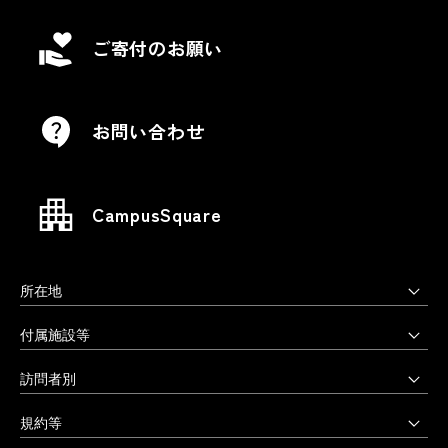
ご寄付のお願い
お問い合わせ
CampusSquare
所在地
上野毛キャンパス
付属施設等
本部・大学院・美術学部
多摩美術大学図書館
訪問者別
〒158-8558 東京都世田谷区上野毛3-15-34
多摩美術大学美術館
受験生の方へ
03-3702-1141（代）
規約等
アートテーク
受験上の配慮をご希望の方へ