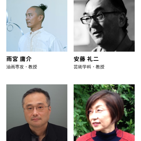
雨宮 庸介
安藤 礼二
油画専攻・教授
芸術学科・教授