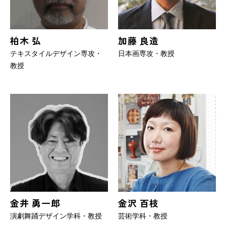
柏木 弘
加藤 良造
テキスタイルデザイン専攻・
日本画専攻・教授
教授
金井 勇一郎
金沢 百枝
演劇舞踊デザイン学科・教授
芸術学科・教授