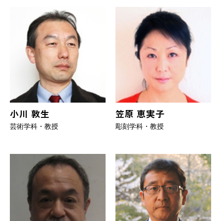
小川 敦生
笠原 恵実子
芸術学科・教授
彫刻学科・教授