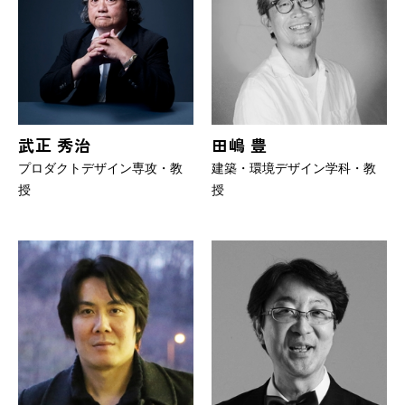
武正 秀治
田嶋 豊
プロダクトデザイン専攻・教
建築・環境デザイン学科・教
授
授