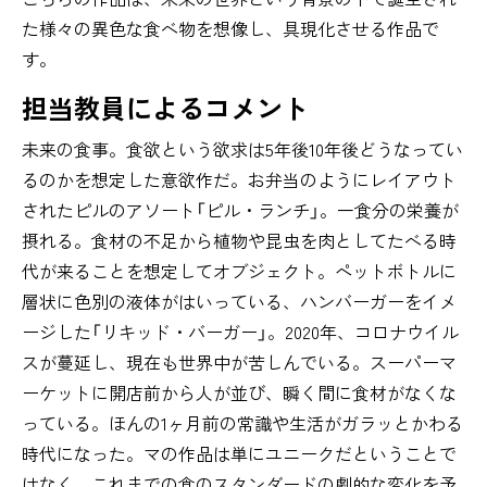
た様々の異色な食べ物を想像し、具現化させる作品で
す。
担当教員によるコメント
未来の食事。食欲という欲求は5年後10年後どうなってい
るのかを想定した意欲作だ。お弁当のようにレイアウト
されたピルのアソート「ピル・ランチ」。一食分の栄養が
摂れる。食材の不足から植物や昆虫を肉としてたべる時
代が来ることを想定してオブジェクト。ペットボトルに
層状に色別の液体がはいっている、ハンバーガーをイメ
ージした「リキッド・バーガー」。2020年、コロナウイル
スが蔓延し、現在も世界中が苦しんでいる。スーパーマ
ーケットに開店前から人が並び、瞬く間に食材がなくな
っている。ほんの1ヶ月前の常識や生活がガラッとかわる
時代になった。マの作品は単にユニークだということで
はなく、これまでの食のスタンダードの劇的な変化を予