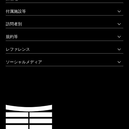
上野毛キャンパス
付属施設等
本部・大学院・美術学部
多摩美術大学図書館
訪問者別
〒158-8558 東京都世田谷区上野毛3-15-34
多摩美術大学美術館
受験生の方へ
03-3702-1141（代）
規約等
アートテーク
受験上の配慮をご希望の方へ
クリエイティブサポートセンター
八王子キャンパス
公益通報窓口
レファレンス
在学生の方へ
アートアーカイヴセンター
非常時の対応
企業の方へ
アートとデザインの人類学研究所
大学院・美術学部
創立90周年記念事業
ソーシャルメディア
激甚災害等の特別支援について
卒業生の方へ
生涯学習センター
〒192-0394 東京都八王子市鑓水2-1723
卒業制作優秀作品集
学生支援に関する方針
教職員の方へ
セミナーハウス
Instagram
042-676-8611（代）
クローズアップ
公式アカウントのご利用にあたって
公的研究費に係る取引事業者様へ
Up & Coming
X (Twitter)
ひとびと
ウェブアクセシビリティ方針
教職員の採用情報
社会人向け講座 TCL
Facebook
キャンパスと施設
よくあるご質問
プライバシーポリシー
多摩美術大学 TUB
YouTube
お知らせ
利用規約
多摩美術大学校友会
LINE
大学評価（認証評価）
教育情報の公表