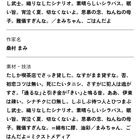
し武士。織りなしたシナリオ。素晴らしいシラバス。眠
い旨。宵泣く夏、切なくないよ。思慕の念、ねんねの母
子。難儀すぎんな。／まみちゃん、ごはんだよ
作家名
桑村 まみ
素材・技法
たしか喫茶店でさっき貸した。なすがまま貸すな。否、
初恋コツは無い。死にたいタニシ、さすがに犯人は逃が
すさ。「通るな」と引き金が「きい」と鳴る音。ああ、伊東
は疎い。シナチクに口無し。しぶしぶ待つ人とひつまぶ
し武士。織りなしたシナリオ。素晴らしいシラバス。眠
い旨。宵泣く夏、切なくないよ。思慕の念、ねんねの母
子。難儀すぎんな。=綿布に膠、油彩／まみちゃん、ご
はんだよ=ミクストメディア