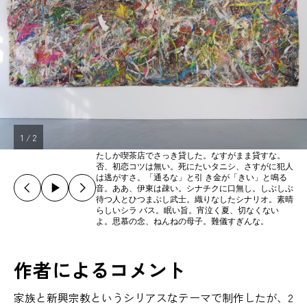
1
/
2
たしか喫茶店でさっき貸した。なすがまま貸すな。
否、初恋コツは無い。死にたいタニシ、さすがに犯人
は逃がすさ。「通るな」と引 き金が「きい」と鳴る
音。ああ、伊東は疎い。シナチクに口無し。しぶしぶ
待つ人とひつまぶし武士。織りなしたシナリオ。素晴
らしいシラ バス。眠い旨。宵泣く夏、切なくない
よ。思慕の念、ねんねの母子。難儀すぎんな。
作者によるコメント
家族と新興宗教というシリアスなテーマで制作したが、2