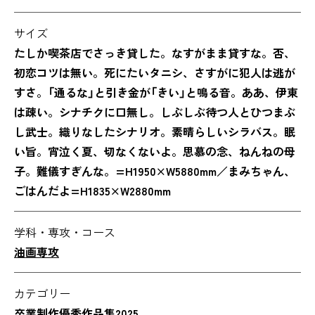
サイズ
たしか喫茶店でさっき貸した。なすがまま貸すな。否、
初恋コツは無い。死にたいタニシ、さすがに犯人は逃が
すさ。「通るな」と引き金が「きい」と鳴る音。ああ、伊東
は疎い。シナチクに口無し。しぶしぶ待つ人とひつまぶ
し武士。織りなしたシナリオ。素晴らしいシラバス。眠
い旨。宵泣く夏、切なくないよ。思慕の念、ねんねの母
子。難儀すぎんな。=H1950×W5880mm／まみちゃん、
ごはんだよ=H1835×W2880mm
学科・専攻・コース
油画専攻
カテゴリー
卒業制作優秀作品集2025