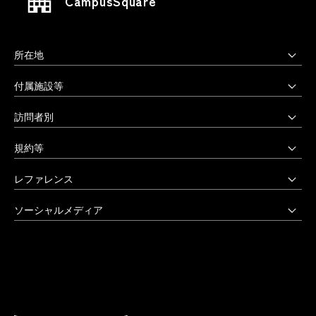
CampusSquare
所在地
上野毛キャンパス
付属施設等
本部・大学院・美術学部
多摩美術大学図書館
訪問者別
〒158-8558 東京都世田谷区上野毛3-15-34
多摩美術大学美術館
受験生の方へ
03-3702-1141（代）
規約等
アートテーク
受験上の配慮をご希望の方へ
クリエイティブサポートセンター
八王子キャンパス
公益通報窓口
レファレンス
在学生の方へ
アートアーカイヴセンター
非常時の対応
企業の方へ
アートとデザインの人類学研究所
大学院・美術学部
創立90周年記念事業
ソーシャルメディア
激甚災害等の特別支援について
卒業生の方へ
生涯学習センター
〒192-0394 東京都八王子市鑓水2-1723
卒業制作優秀作品集
学生支援に関する方針
教職員の方へ
セミナーハウス
Instagram
042-676-8611（代）
クローズアップ
公式アカウントのご利用にあたって
公的研究費に係る取引事業者様へ
Up & Coming
X (Twitter)
ひとびと
ウェブアクセシビリティ方針
教職員の採用情報
社会人向け講座 TCL
Facebook
キャンパスと施設
よくあるご質問
プライバシーポリシー
多摩美術大学 TUB
YouTube
お知らせ
利用規約
多摩美術大学校友会
LINE
大学評価（認証評価）