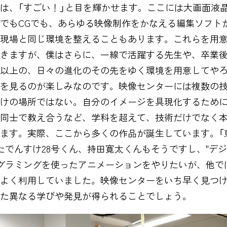
は、「すごい！」と目を輝かせます。ここには大画面液
でもCGでも、あらゆる映像制作をかなえる編集ソフト
現場と同じ環境を整えることもあります。これらを用
きますが、僕はさらに、一線で活躍する先生や、卒業後
以上の、日々の進化のその先をゆく環境を用意してや
を見るのが楽しみなのです。映像センターには複数の
けの場所ではない。自分のイメージを具現化するため
同士で教え合うなど、学科を超えて、技術だけでなく
ます。実際、ここから多くの作品が誕生しています。「
賞したでんすけ28号くん、持田寛太くんもそうですし、"デ
グラミングを使ったアニメーションをやりたいが、他で
よく利用していました。映像センターをいち早く見つ
た異なる学びや発見が得られることでしょう。