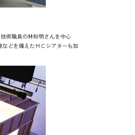
、技術職員の林知明さんを中心
境などを備えたＭＣシアターも加