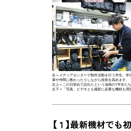
右＝メディアセンターで制作活動を行う学生。学
輩や仲間に教わったりしながら技術を高めます。
左上＝この日初めて訪れたという油画の1年生た
左下＝「写真、ビデオとも撮影に必要な機材も潤
【１】最新機材でも