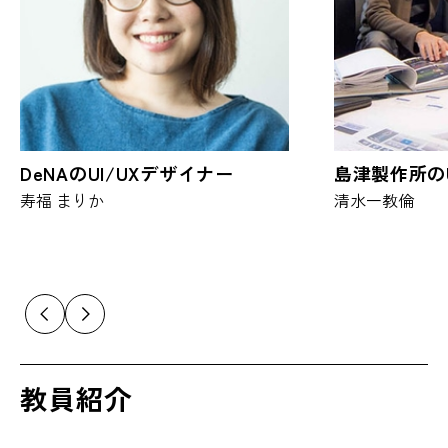
DeNAのUI/UXデザイナー
島津製作所の
寿福 まりか
清水一教倫
教員紹介