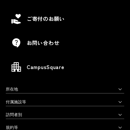
ご寄付のお願い
お問い合わせ
CampusSquare
所在地
上野毛キャンパス
付属施設等
本部・大学院・美術学部
多摩美術大学図書館
訪問者別
〒158-8558 東京都世田谷区上野毛3-15-34
多摩美術大学美術館
受験生の方へ
03-3702-1141（代）
規約等
アートテーク