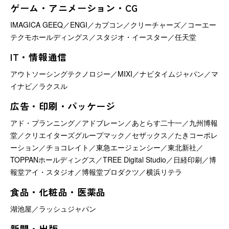
ゲーム・アニメーション・CG
IMAGICA GEEQ／ENGI／カプコン／クリーチャーズ／コーエー
テクモホールディングス／スタジオ・イースター／任天堂
IT・情報通信
アウトソーシングテクノロジー／MIXI／ナビタイムジャパン／マ
イナビ／ラクスル
広告・印刷・パッケージ
アド・プランニング／アドブレーン／あとらす二十一／九州博報
堂／クリエイターズグループマック／セザックス／たきコーポレ
ーション／チョコレイト／東急エージェンシー／東北新社／
TOPPANホールディングス／TREE Digital Studio／日経印刷／博
報堂アイ・スタジオ／博報堂プロダクツ／横浜リテラ
食品・化粧品・医薬品
湖池屋／ラッシュジャパン
新聞・出版