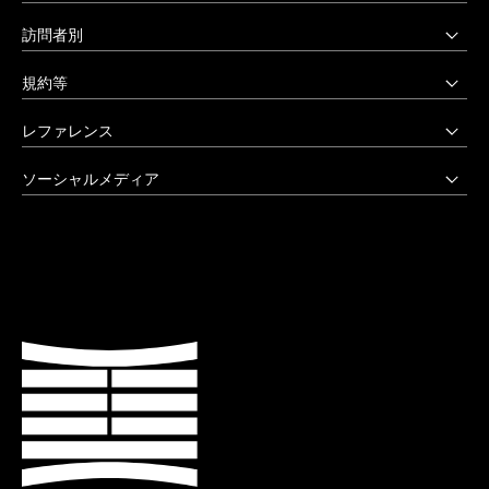
本部・大学院・美術学部
多摩美術大学図書館
訪問者別
〒158-8558 東京都世田谷区上野毛3-15-34
多摩美術大学美術館
受験生の方へ
03-3702-1141（代）
規約等
アートテーク
受験上の配慮をご希望の方へ
クリエイティブサポートセンター
八王子キャンパス
公益通報窓口
レファレンス
在学生の方へ
アートアーカイヴセンター
非常時の対応
企業の方へ
アートとデザインの人類学研究所
大学院・美術学部
創立90周年記念事業
ソーシャルメディア
激甚災害等の特別支援について
卒業生の方へ
生涯学習センター
〒192-0394 東京都八王子市鑓水2-1723
卒業制作優秀作品集
学生支援に関する方針
教職員の方へ
セミナーハウス
Instagram
042-676-8611（代）
クローズアップ
公式アカウントのご利用にあたって
公的研究費に係る取引事業者様へ
Up & Coming
X (Twitter)
ひとびと
ウェブアクセシビリティ方針
教職員の採用情報
社会人向け講座 TCL
Facebook
キャンパスと施設
よくあるご質問
プライバシーポリシー
多摩美術大学 TUB
YouTube
お知らせ
利用規約
多摩美術大学校友会
LINE
大学評価（認証評価）
教育情報の公表