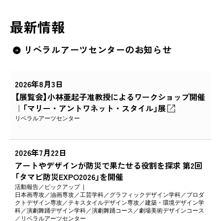
最新情報
リベラルアーツセンターのお知らせ
2026年8月3日
【展覧会】小林亜起子准教授によるワークショップ開催
｜「マリー・アントワネット・スタイル」展
リベラルアーツセンター
2026年7月22日
アートやデザインが防災で果たせる役割を探求 第2回
「タマビ防災EXPO2026」を開催
活動報告
ピックアップ
日本画専攻
油画専攻
工芸学科
グラフィックデザイン学科
プロダ
クトデザイン専攻
テキスタイルデザイン専攻
建築・環境デザイン学
科
演劇舞踊デザイン学科
演劇舞踊コース
劇場美術デザインコース
リベラルアーツセンター