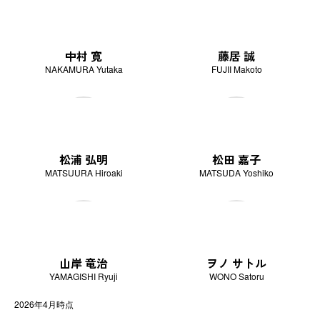
中村 寛
藤居 誠
NAKAMURA Yutaka
FUJII Makoto
松浦 弘明
松田 嘉子
MATSUURA Hiroaki
MATSUDA Yoshiko
山岸 竜治
ヲノ サトル
YAMAGISHI Ryuji
WONO Satoru
2026年4月時点