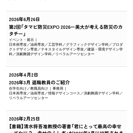
2026年6月26日
第2回「タマビ防災EXPO 2026ー美大が考える防災のカ
タチー」
イベント・展示
日本画専攻
油画専攻
工芸学科
グラフィックデザイン学科
プロダ
クトデザイン専攻
テキスタイルデザイン専攻
建築・環境デザイン学
科
演劇舞踊デザイン学科
リベラルアーツセンター
2026年4月2日
2026年3月 退職教員のご紹介
在学生向け
教職員向け
事務局
日本画専攻
油画専攻
情報デザインコース
演劇舞踊デザイン学科
リベラルアーツセンター
2026年2月25日
【書籍】清水将吾准教授の著書「君にとって最高の幸せ
ってなに？～幸せのふしぎ」が2026年3月に出版されま