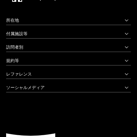
所在地
上野毛キャンパス
付属施設等
本部・大学院・美術学部
多摩美術大学図書館
訪問者別
〒158-8558 東京都世田谷区上野毛3-15-34
多摩美術大学美術館
受験生の方へ
03-3702-1141（代）
規約等
アートテーク
受験上の配慮をご希望の方へ
クリエイティブサポートセンター
八王子キャンパス
公益通報窓口
レファレンス
在学生の方へ
アートアーカイヴセンター
非常時の対応
企業の方へ
アートとデザインの人類学研究所
大学院・美術学部
創立90周年記念事業
ソーシャルメディア
激甚災害等の特別支援について
卒業生の方へ
生涯学習センター
〒192-0394 東京都八王子市鑓水2-1723
卒業制作優秀作品集
学生支援に関する方針
教職員の方へ
セミナーハウス
Instagram
042-676-8611（代）
クローズアップ
公式アカウントのご利用にあたって
公的研究費に係る取引事業者様へ
Up & Coming
X (Twitter)
ひとびと
ウェブアクセシビリティ方針
教職員の採用情報
社会人向け講座 TCL
Facebook
キャンパスと施設
よくあるご質問
プライバシーポリシー
多摩美術大学 TUB
YouTube
お知らせ
利用規約
多摩美術大学校友会
LINE
大学評価（認証評価）