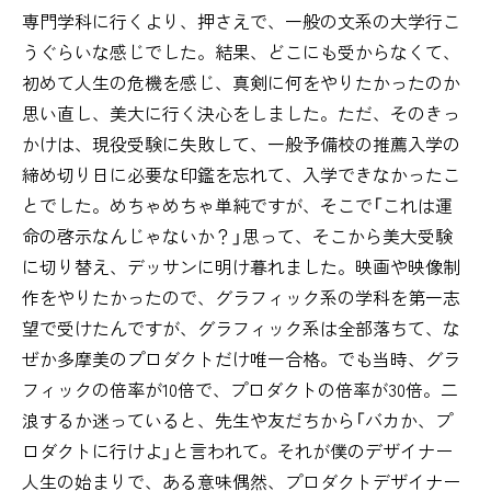
専門学科に行くより、押さえで、一般の文系の大学行こ
うぐらいな感じでした。結果、どこにも受からなくて、
初めて人生の危機を感じ、真剣に何をやりたかったのか
思い直し、美大に行く決心をしました。ただ、そのきっ
かけは、現役受験に失敗して、一般予備校の推薦入学の
締め切り日に必要な印鑑を忘れて、入学できなかったこ
とでした。めちゃめちゃ単純ですが、そこで「これは運
命の啓示なんじゃないか？」思って、そこから美大受験
に切り替え、デッサンに明け暮れました。映画や映像制
作をやりたかったので、グラフィック系の学科を第一志
望で受けたんですが、グラフィック系は全部落ちて、な
ぜか多摩美のプロダクトだけ唯一合格。でも当時、グラ
フィックの倍率が10倍で、プロダクトの倍率が30倍。二
浪するか迷っていると、先生や友だちから「バカか、プ
ロダクトに行けよ」と言われて。それが僕のデザイナー
人生の始まりで、ある意味偶然、プロダクトデザイナー