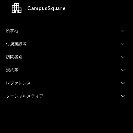
CampusSquare
所在地
上野毛キャンパス
付属施設等
本部・大学院・美術学部
多摩美術大学図書館
訪問者別
〒158-8558 東京都世田谷区上野毛3-15-34
多摩美術大学美術館
受験生の方へ
03-3702-1141（代）
規約等
アートテーク
受験上の配慮をご希望の方へ
クリエイティブサポートセンター
八王子キャンパス
公益通報窓口
レファレンス
在学生の方へ
アートアーカイヴセンター
非常時の対応
企業の方へ
アートとデザインの人類学研究所
大学院・美術学部
創立90周年記念事業
ソーシャルメディア
激甚災害等の特別支援について
卒業生の方へ
生涯学習センター
〒192-0394 東京都八王子市鑓水2-1723
卒業制作優秀作品集
学生支援に関する方針
教職員の方へ
セミナーハウス
Instagram
042-676-8611（代）
クローズアップ
公式アカウントのご利用にあたって
公的研究費に係る取引事業者様へ
Up & Coming
X (Twitter)
ひとびと
ウェブアクセシビリティ方針
教職員の採用情報
社会人向け講座 TCL
Facebook
キャンパスと施設
よくあるご質問
プライバシーポリシー
多摩美術大学 TUB
YouTube
お知らせ
利用規約