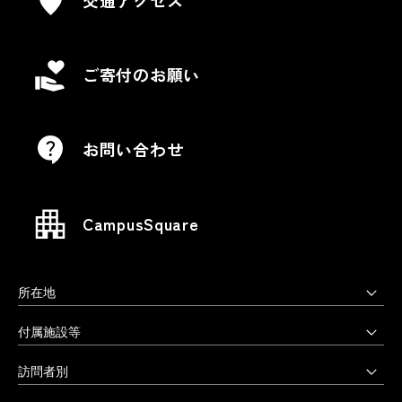
交通アクセス
ご寄付のお願い
お問い合わせ
CampusSquare
所在地
上野毛キャンパス
付属施設等
本部・大学院・美術学部
多摩美術大学図書館
訪問者別
〒158-8558 東京都世田谷区上野毛3-15-34
多摩美術大学美術館