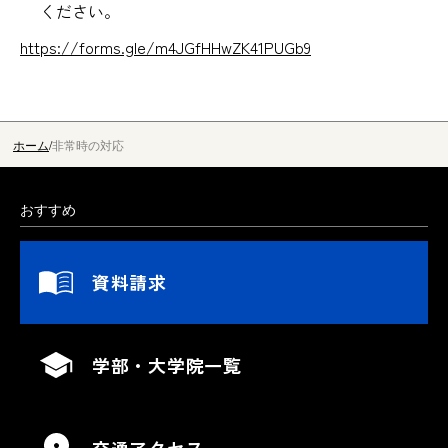
ください。
https://forms.gle/m4JGfHHwZK41PUGb9
ホーム
非常時の対応
おすすめ
資料請求
学部・大学院一覧