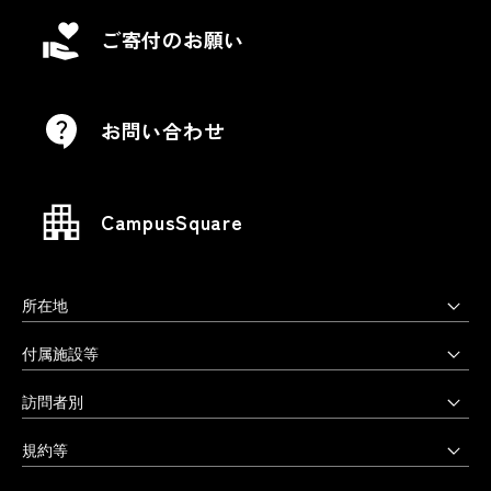
ご寄付のお願い
お問い合わせ
CampusSquare
所在地
上野毛キャンパス
付属施設等
本部・大学院・美術学部
多摩美術大学図書館
訪問者別
〒158-8558 東京都世田谷区上野毛3-15-34
多摩美術大学美術館
受験生の方へ
03-3702-1141（代）
規約等
アートテーク
受験上の配慮をご希望の方へ
クリエイティブサポートセンター