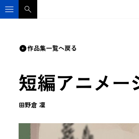
作品集一覧へ戻る
短編アニメー
田野倉 凜