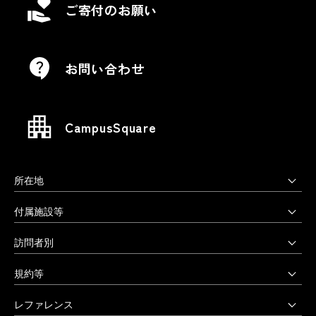
ご寄付のお願い
お問い合わせ
CampusSquare
所在地
上野毛キャンパス
付属施設等
本部・大学院・美術学部
多摩美術大学図書館
訪問者別
〒158-8558 東京都世田谷区上野毛3-15-34
多摩美術大学美術館
受験生の方へ
03-3702-1141（代）
規約等
アートテーク
受験上の配慮をご希望の方へ
クリエイティブサポートセンター
八王子キャンパス
公益通報窓口
レファレンス
在学生の方へ
アートアーカイヴセンター