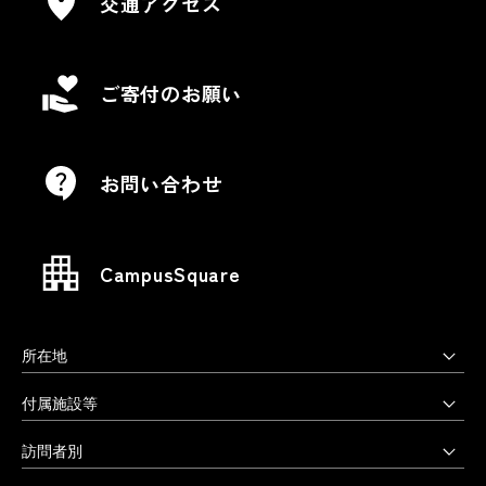
交通アクセス
ご寄付のお願い
お問い合わせ
CampusSquare
所在地
上野毛キャンパス
付属施設等
本部・大学院・美術学部
多摩美術大学図書館
訪問者別
〒158-8558 東京都世田谷区上野毛3-15-34
多摩美術大学美術館