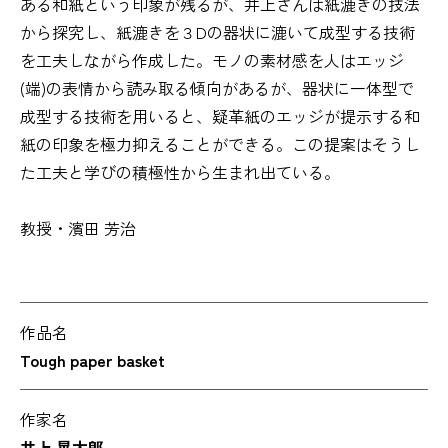
ある和紙という印象が残るが、井上さんは紙漉きの技法
から探究し、紙漉きを３Dの器状に漉いて成型する技術
を工夫しながら作成した。モノの素材感を人はエッジ
(端)の表情から読み取る傾向があるが、器状に一体型で
成型する技術を用いると、疑革紙のエッジが提示する和
紙の印象を極力抑えることができる。この提案はそうし
た工夫と学びの積極性から生まれ出ている。
教授・濱田 芳治
作品名
Tough paper basket
作家名
井上 晃太郎