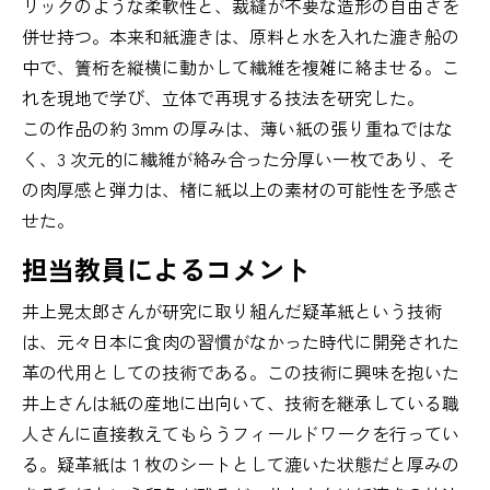
リックのような柔軟性と、裁縫が不要な造形の自由さを
併せ持つ。本来和紙漉きは、原料と水を入れた漉き船の
中で、簀桁を縦横に動かして繊維を複雑に絡ませる。こ
れを現地で学び、立体で再現する技法を研究した。
この作品の約 3mm の厚みは、薄い紙の張り重ねではな
く、3 次元的に繊維が絡み合った分厚い一枚であり、そ
の肉厚感と弾力は、楮に紙以上の素材の可能性を予感さ
せた。
担当教員によるコメント
井上晃太郎さんが研究に取り組んだ疑革紙という技術
は、元々日本に食肉の習慣がなかった時代に開発された
革の代用としての技術である。この技術に興味を抱いた
井上さんは紙の産地に出向いて、技術を継承している職
人さんに直接教えてもらうフィールドワークを行ってい
る。疑革紙は１枚のシートとして漉いた状態だと厚みの