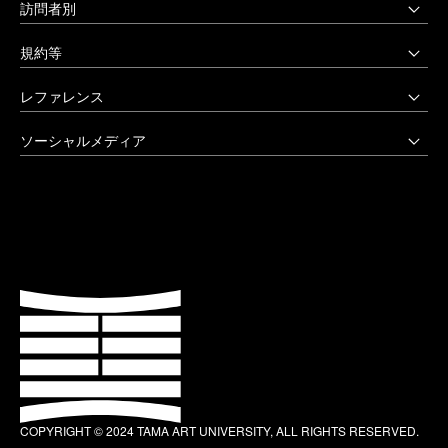
多摩美術大学図書館
訪問者別
〒158-8558 東京都世田谷区上野毛3-15-34
多摩美術大学美術館
受験生の方へ
03-3702-1141（代）
規約等
アートテーク
受験上の配慮をご希望の方へ
クリエイティブサポートセンター
八王子キャンパス
公益通報窓口
レファレンス
在学生の方へ
アートアーカイヴセンター
非常時の対応
企業の方へ
アートとデザインの人類学研究所
大学院・美術学部
創立90周年記念事業
ソーシャルメディア
激甚災害等の特別支援について
卒業生の方へ
生涯学習センター
〒192-0394 東京都八王子市鑓水2-1723
卒業制作優秀作品集
学生支援に関する方針
教職員の方へ
セミナーハウス
Instagram
042-676-8611（代）
クローズアップ
公式アカウントのご利用にあたって
公的研究費に係る取引事業者様へ
Up & Coming
X (Twitter)
ひとびと
ウェブアクセシビリティ方針
教職員の採用情報
社会人向け講座 TCL
Facebook
キャンパスと施設
よくあるご質問
プライバシーポリシー
多摩美術大学 TUB
YouTube
お知らせ
利用規約
多摩美術大学校友会
LINE
大学評価（認証評価）
教育情報の公表
COPYRIGHT © 2024 TAMA ART UNIVERSITY, ALL RIGHTS RESERVED.