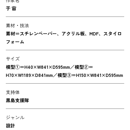
于 宙
素材・技法
素材＝スチレンペーパー、アクリル板、MDF、スタイロ
フォーム
サイズ
模型①＝H40×W841×D595mm／模型②＝
H70×W1189×D841mm／模型③＝H150×W841×D595mm
支持体
黒島支援隊
ジャンル
設計