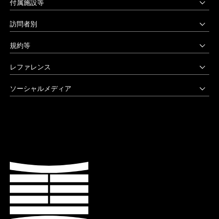
上野毛キャンパス
付属施設等
本部・大学院・美術学部
多摩美術大学図書館
訪問者別
〒158-8558 東京都世田谷区上野毛3-15-34
多摩美術大学美術館
受験生の方へ
03-3702-1141（代）
規約等
アートテーク
受験上の配慮をご希望の方へ
クリエイティブサポートセンター
八王子キャンパス
公益通報窓口
レファレンス
在学生の方へ
アートアーカイヴセンター
非常時の対応
企業の方へ
アートとデザインの人類学研究所
大学院・美術学部
創立90周年記念事業
ソーシャルメディア
激甚災害等の特別支援について
卒業生の方へ
生涯学習センター
〒192-0394 東京都八王子市鑓水2-1723
卒業制作優秀作品集
学生支援に関する方針
教職員の方へ
セミナーハウス
Instagram
042-676-8611（代）
クローズアップ
公式アカウントのご利用にあたって
公的研究費に係る取引事業者様へ
Up & Coming
X (Twitter)
ひとびと
ウェブアクセシビリティ方針
教職員の採用情報
社会人向け講座 TCL
Facebook
キャンパスと施設
よくあるご質問
プライバシーポリシー
多摩美術大学 TUB
YouTube
お知らせ
利用規約
多摩美術大学校友会
LINE
大学評価（認証評価）
教育情報の公表