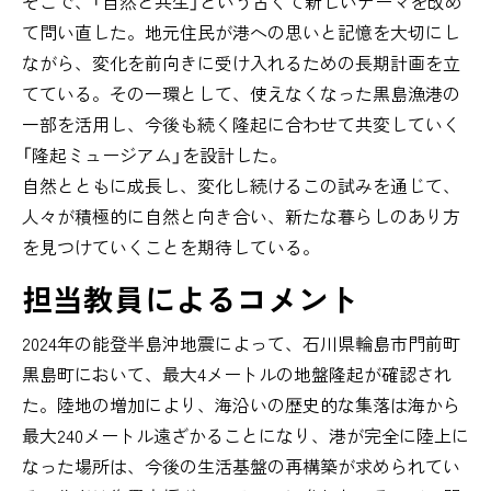
そこで、「自然と共生」という古くて新しいテーマを改め
て問い直した。地元住民が港への思いと記憶を大切にし
ながら、変化を前向きに受け入れるための長期計画を立
てている。その一環として、使えなくなった黒島漁港の
一部を活用し、今後も続く隆起に合わせて共変していく
「隆起ミュージアム」を設計した。
自然とともに成長し、変化し続けるこの試みを通じて、
人々が積極的に自然と向き合い、新たな暮らしのあり方
を見つけていくことを期待している。
担当教員によるコメント
2024年の能登半島沖地震によって、石川県輪島市門前町
黒島町において、最大4メートルの地盤隆起が確認され
た。陸地の増加により、海沿いの歴史的な集落は海から
最大240メートル遠ざかることになり、港が完全に陸上に
なった場所は、今後の生活基盤の再構築が求められてい