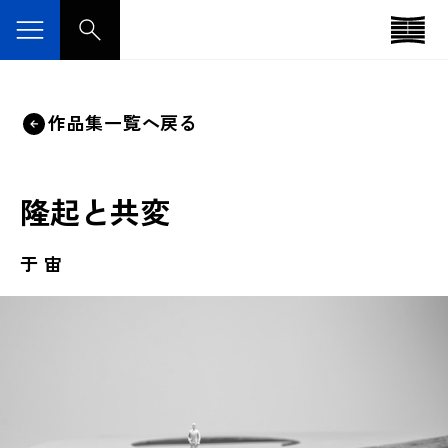
作品集一覧へ戻る
隆起と共変
于 宙