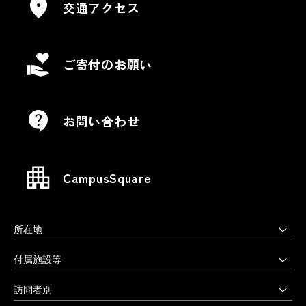
交通アクセス
ご寄付のお願い
お問い合わせ
CampusSquare
所在地
上野毛キャンパス
付属施設等
本部・大学院・美術学部
多摩美術大学図書館
訪問者別
〒158-8558 東京都世田谷区上野毛3-15-34
多摩美術大学美術館