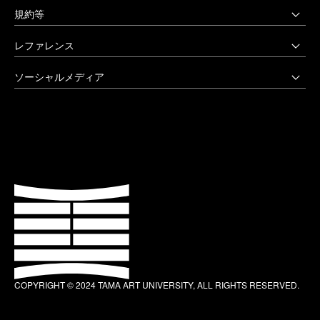
受験生の方へ
03-3702-1141（代）
規約等
アートテーク
受験上の配慮をご希望の方へ
クリエイティブサポートセンター
八王子キャンパス
公益通報窓口
レファレンス
在学生の方へ
アートアーカイヴセンター
非常時の対応
企業の方へ
アートとデザインの人類学研究所
大学院・美術学部
創立90周年記念事業
ソーシャルメディア
激甚災害等の特別支援について
卒業生の方へ
生涯学習センター
〒192-0394 東京都八王子市鑓水2-1723
卒業制作優秀作品集
学生支援に関する方針
教職員の方へ
セミナーハウス
Instagram
042-676-8611（代）
クローズアップ
公式アカウントのご利用にあたって
公的研究費に係る取引事業者様へ
Up & Coming
X (Twitter)
ひとびと
ウェブアクセシビリティ方針
教職員の採用情報
社会人向け講座 TCL
Facebook
キャンパスと施設
よくあるご質問
プライバシーポリシー
多摩美術大学 TUB
YouTube
お知らせ
利用規約
多摩美術大学校友会
LINE
大学評価（認証評価）
教育情報の公表
COPYRIGHT © 2024 TAMA ART UNIVERSITY, ALL RIGHTS RESERVED.