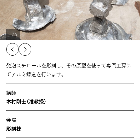
1
/
3
発泡スチロールを彫刻し、その原型を使って専門工房に
てアルミ鋳造を行います。
講師
木村剛士（准教授）
会場
彫刻棟