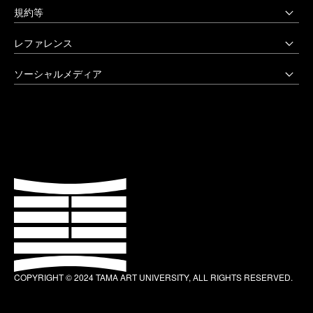
受験生の方へ
03-3702-1141（代）
規約等
アートテーク
受験上の配慮をご希望の方へ
クリエイティブサポートセンター
八王子キャンパス
公益通報窓口
レファレンス
在学生の方へ
アートアーカイヴセンター
非常時の対応
企業の方へ
アートとデザインの人類学研究所
大学院・美術学部
創立90周年記念事業
ソーシャルメディア
激甚災害等の特別支援について
卒業生の方へ
生涯学習センター
〒192-0394 東京都八王子市鑓水2-1723
卒業制作優秀作品集
学生支援に関する方針
教職員の方へ
セミナーハウス
Instagram
042-676-8611（代）
クローズアップ
公式アカウントのご利用にあたって
公的研究費に係る取引事業者様へ
Up & Coming
X (Twitter)
ひとびと
ウェブアクセシビリティ方針
教職員の採用情報
社会人向け講座 TCL
Facebook
キャンパスと施設
よくあるご質問
プライバシーポリシー
多摩美術大学 TUB
YouTube
お知らせ
利用規約
多摩美術大学校友会
LINE
大学評価（認証評価）
教育情報の公表
COPYRIGHT © 2024 TAMA ART UNIVERSITY, ALL RIGHTS RESERVED.