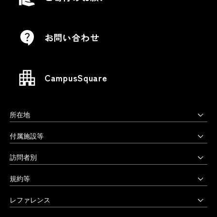
お問い合わせ
CampusSquare
所在地
上野毛キャンパス
付属施設等
本部・大学院・美術学部
多摩美術大学図書館
訪問者別
〒158-8558 東京都世田谷区上野毛3-15-34
多摩美術大学美術館
受験生の方へ
03-3702-1141（代）
規約等
アートテーク
受験上の配慮をご希望の方へ
クリエイティブサポートセンター
八王子キャンパス
公益通報窓口
レファレンス
在学生の方へ
アートアーカイヴセンター
非常時の対応
企業の方へ
アートとデザインの人類学研究所
大学院・美術学部