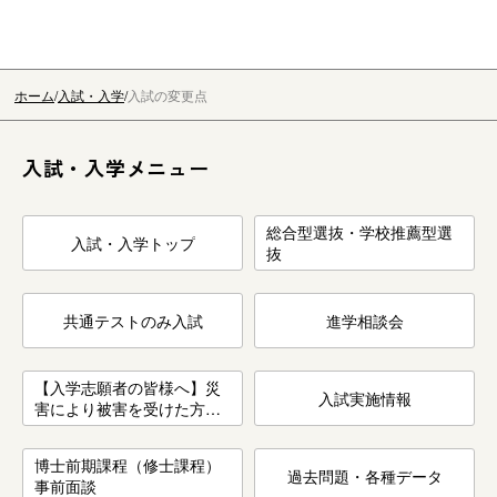
ホーム
入試・入学
入試の変更点
入試・入学メニュー
総合型選抜・学校推薦型選
入試・入学トップ
抜
共通テストのみ入試
進学相談会
【入学志願者の皆様へ】災
入試実施情報
害により被害を受けた方を
対象とした入学試験検定料
の免除について
博士前期課程（修士課程）
過去問題・各種データ
事前面談